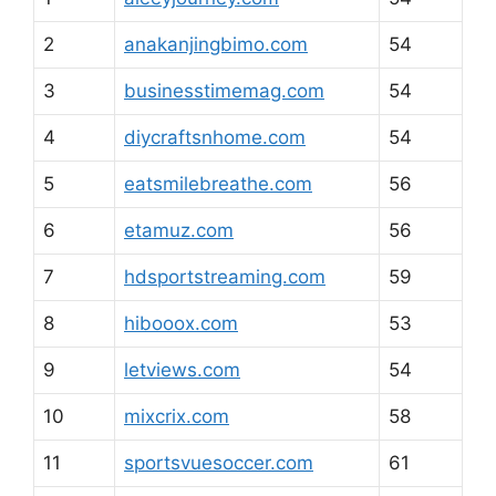
2
anakanjingbimo.com
54
3
businesstimemag.com
54
4
diycraftsnhome.com
54
5
eatsmilebreathe.com
56
6
etamuz.com
56
7
hdsportstreaming.com
59
8
hibooox.com
53
9
letviews.com
54
10
mixcrix.com
58
11
sportsvuesoccer.com
61