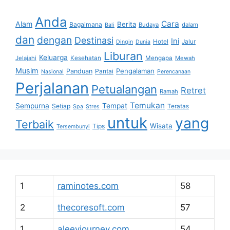
Anda
Cara
Alam
Berita
Bagaimana
Budaya
dalam
Bali
dan
dengan
Destinasi
Ini
Hotel
Jalur
Dingin
Dunia
Liburan
Keluarga
Jelajahi
Kesehatan
Mengapa
Mewah
Musim
Pengalaman
Panduan
Pantai
Nasional
Perencanaan
Perjalanan
Petualangan
Retret
Ramah
Temukan
Sempurna
Tempat
Setiap
Teratas
Spa
Stres
untuk
yang
Terbaik
Wisata
Tips
Tersembunyi
1
raminotes.com
58
2
thecoresoft.com
57
1
aleeyjourney.com
54