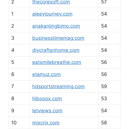
2
thecoresoft.com
57
1
aleeyjourney.com
54
2
anakanjingbimo.com
54
3
businesstimemag.com
54
4
diycraftsnhome.com
54
5
eatsmilebreathe.com
56
6
etamuz.com
56
7
hdsportstreaming.com
59
8
hibooox.com
53
9
letviews.com
54
10
mixcrix.com
58