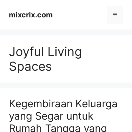
Skip
to
mixcrix.com
Menu
content
Joyful Living
Spaces
Kegembiraan Keluarga
yang Segar untuk
Rumah Tangga yang