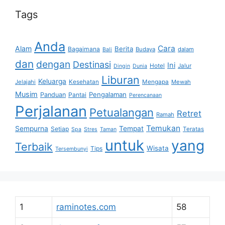
Tags
Anda
Cara
Alam
Berita
Bagaimana
Budaya
dalam
Bali
dan
dengan
Destinasi
Ini
Hotel
Jalur
Dingin
Dunia
Liburan
Keluarga
Jelajahi
Kesehatan
Mengapa
Mewah
Musim
Pengalaman
Panduan
Pantai
Perencanaan
Perjalanan
Petualangan
Retret
Ramah
Temukan
Sempurna
Tempat
Setiap
Teratas
Spa
Stres
Taman
untuk
yang
Terbaik
Wisata
Tips
Tersembunyi
1
raminotes.com
58