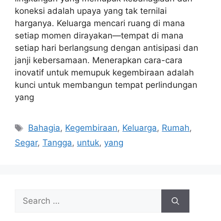
koneksi adalah upaya yang tak ternilai
harganya. Keluarga mencari ruang di mana
setiap momen dirayakan—tempat di mana
setiap hari berlangsung dengan antisipasi dan
janji kebersamaan. Menerapkan cara-cara
inovatif untuk memupuk kegembiraan adalah
kunci untuk membangun tempat perlindungan
yang
Tags
Bahagia
,
Kegembiraan
,
Keluarga
,
Rumah
,
Segar
,
Tangga
,
untuk
,
yang
Search
for: