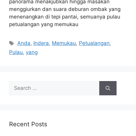
panorama menakjubkan hingga masakan
menggiurkan dan suara deburan ombak yang
menenangkan di tepi pantai, semuanya pulau
petualangan yang memukau
Tags
Anda
,
Indera
,
Memukau
,
Petualangan
,
Pulau
,
yang
Search
for:
Recent Posts