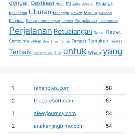
dengan
Destinasi
Ini
Keluarga
Hotel
Jalur
Jelajahi
Liburan
Musim
Kesehatan
Mengapa
Mewah
Nasional
Pengalaman
Panduan
Pantai
Pemandangan
Pencari
Perencanaan
Perjalanan
Petualangan
Retret
Ramah
Temukan
Sempurna
Tempat
Setiap
Teratas
Spa
Stres
Taman
untuk
yang
Terbaik
Wisata
Tips
Tersembunyi
1
raminotes.com
58
2
thecoresoft.com
57
1
aleeyjourney.com
54
2
anakanjingbimo.com
54