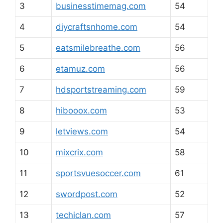
3
businesstimemag.com
54
4
diycraftsnhome.com
54
5
eatsmilebreathe.com
56
6
etamuz.com
56
7
hdsportstreaming.com
59
8
hibooox.com
53
9
letviews.com
54
10
mixcrix.com
58
11
sportsvuesoccer.com
61
12
swordpost.com
52
13
techiclan.com
57