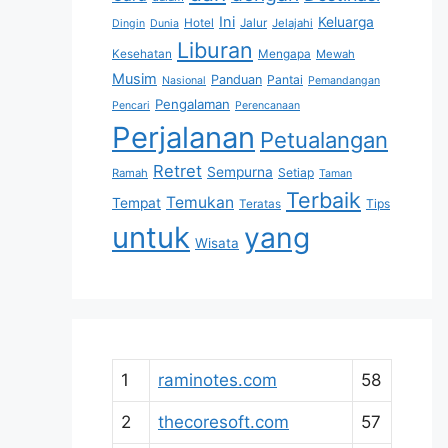
Ini
Keluarga
Hotel
Jalur
Jelajahi
Dingin
Dunia
Liburan
Kesehatan
Mengapa
Mewah
Musim
Panduan
Pantai
Nasional
Pemandangan
Pengalaman
Pencari
Perencanaan
Perjalanan
Petualangan
Retret
Sempurna
Setiap
Ramah
Taman
Terbaik
Temukan
Tempat
Tips
Teratas
untuk
yang
Wisata
1
raminotes.com
58
2
thecoresoft.com
57