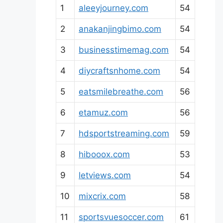
1
aleeyjourney.com
54
2
anakanjingbimo.com
54
3
businesstimemag.com
54
4
diycraftsnhome.com
54
5
eatsmilebreathe.com
56
6
etamuz.com
56
7
hdsportstreaming.com
59
8
hibooox.com
53
9
letviews.com
54
10
mixcrix.com
58
11
sportsvuesoccer.com
61