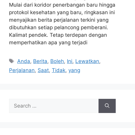
Mulai dari koridor penerbangan baru hingga
protokol kesehatan yang baru, ringkasan ini
menyajikan berita perjalanan terkini yang
dibutuhkan setiap pelancong pemberani.
Kalimat pendek. Tetap terdepan dengan
memperhatikan apa yang terjadi
Tags
Anda
,
Berita
,
Boleh
,
Ini
,
Lewatkan
,
Perjalanan
,
Saat
,
Tidak
,
yang
Search
for: