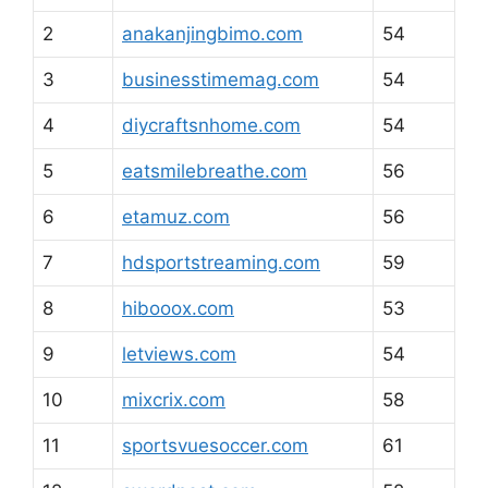
2
anakanjingbimo.com
54
3
businesstimemag.com
54
4
diycraftsnhome.com
54
5
eatsmilebreathe.com
56
6
etamuz.com
56
7
hdsportstreaming.com
59
8
hibooox.com
53
9
letviews.com
54
10
mixcrix.com
58
11
sportsvuesoccer.com
61