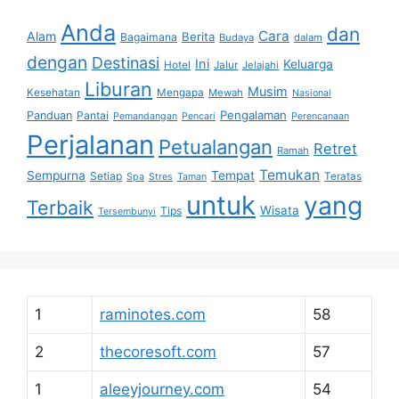
Anda
dan
Cara
Alam
Berita
Bagaimana
Budaya
dalam
dengan
Destinasi
Ini
Keluarga
Hotel
Jalur
Jelajahi
Liburan
Musim
Kesehatan
Mengapa
Mewah
Nasional
Pengalaman
Panduan
Pantai
Pemandangan
Pencari
Perencanaan
Perjalanan
Petualangan
Retret
Ramah
Temukan
Sempurna
Tempat
Setiap
Teratas
Spa
Stres
Taman
untuk
yang
Terbaik
Wisata
Tips
Tersembunyi
1
raminotes.com
58
2
thecoresoft.com
57
1
aleeyjourney.com
54