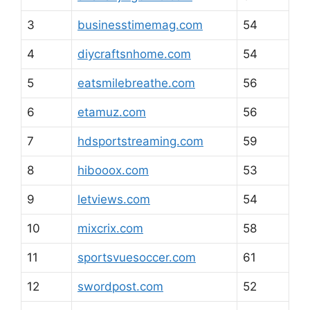
3
businesstimemag.com
54
4
diycraftsnhome.com
54
5
eatsmilebreathe.com
56
6
etamuz.com
56
7
hdsportstreaming.com
59
8
hibooox.com
53
9
letviews.com
54
10
mixcrix.com
58
11
sportsvuesoccer.com
61
12
swordpost.com
52