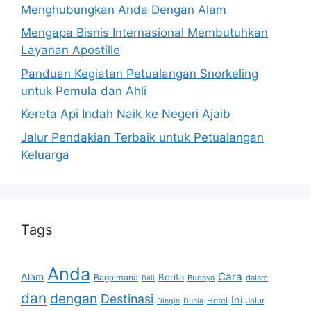
Menghubungkan Anda Dengan Alam
Mengapa Bisnis Internasional Membutuhkan
Layanan Apostille
Panduan Kegiatan Petualangan Snorkeling
untuk Pemula dan Ahli
Kereta Api Indah Naik ke Negeri Ajaib
Jalur Pendakian Terbaik untuk Petualangan
Keluarga
Tags
Anda
Cara
Alam
Berita
Bagaimana
Budaya
dalam
Bali
dan
dengan
Destinasi
Ini
Hotel
Jalur
Dingin
Dunia