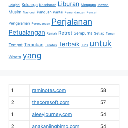
Liburan
Keluarga
Jelajahi
Kesehatan
Mengapa
Mewah
Musim
Panduan
Pantai
Nasional
Pemandangan
Pencari
Perjalanan
Pengalaman
Perencanaan
Petualangan
Retret
Sempurna
Setiap
Ramah
Taman
untuk
Terbaik
Temukan
Tempat
Tips
Teratas
yang
Wisata
1
raminotes.com
58
2
thecoresoft.com
57
1
aleeyjourney.com
54
2
anakanjingbimo.com
54