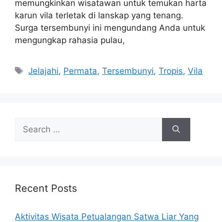
memungkinkan wisatawan untuk temukan harta
karun vila terletak di lanskap yang tenang.
Surga tersembunyi ini mengundang Anda untuk
mengungkap rahasia pulau,
Tags
Jelajahi
,
Permata
,
Tersembunyi
,
Tropis
,
Vila
Search
for:
Recent Posts
Aktivitas Wisata Petualangan Satwa Liar Yang