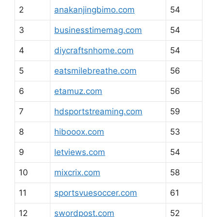
2
anakanjingbimo.com
54
3
businesstimemag.com
54
4
diycraftsnhome.com
54
5
eatsmilebreathe.com
56
6
etamuz.com
56
7
hdsportstreaming.com
59
8
hibooox.com
53
9
letviews.com
54
10
mixcrix.com
58
11
sportsvuesoccer.com
61
12
swordpost.com
52