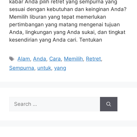
kabar Anda pilih retret yang sempurna yang
sesuai dengan kebutuhan dan keinginan Anda?
Memilih liburan yang tepat memerlukan
pertimbangan yang matang mengenai tujuan
Anda, lingkungan yang Anda sukai, dan tingkat
kesendirian yang Anda cari. Tentukan
Tags
Alam
,
Anda
,
Cara
,
Memilih
,
Retret
,
Sempurna
,
untuk
,
yang
Search
for: