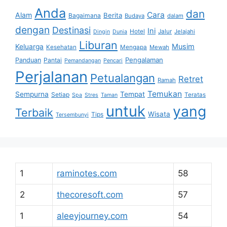
Anda
dan
Cara
Alam
Berita
Bagaimana
Budaya
dalam
dengan
Destinasi
Ini
Hotel
Jalur
Jelajahi
Dingin
Dunia
Liburan
Musim
Keluarga
Kesehatan
Mengapa
Mewah
Pengalaman
Panduan
Pantai
Pemandangan
Pencari
Perjalanan
Petualangan
Retret
Ramah
Temukan
Sempurna
Tempat
Setiap
Teratas
Spa
Stres
Taman
untuk
yang
Terbaik
Wisata
Tips
Tersembunyi
1
raminotes.com
58
2
thecoresoft.com
57
1
aleeyjourney.com
54