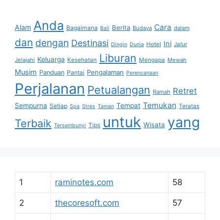
Anda
Cara
Alam
Berita
Bagaimana
Budaya
dalam
Bali
dan
dengan
Destinasi
Ini
Hotel
Jalur
Dingin
Dunia
Liburan
Keluarga
Jelajahi
Kesehatan
Mengapa
Mewah
Musim
Pengalaman
Panduan
Pantai
Perencanaan
Perjalanan
Petualangan
Retret
Ramah
Temukan
Sempurna
Tempat
Setiap
Teratas
Spa
Stres
Taman
untuk
yang
Terbaik
Wisata
Tips
Tersembunyi
1
raminotes.com
58
2
thecoresoft.com
57