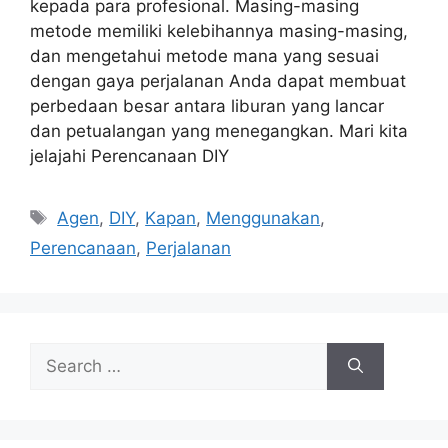
kepada para profesional. Masing-masing
metode memiliki kelebihannya masing-masing,
dan mengetahui metode mana yang sesuai
dengan gaya perjalanan Anda dapat membuat
perbedaan besar antara liburan yang lancar
dan petualangan yang menegangkan. Mari kita
jelajahi Perencanaan DIY
Tags
Agen
,
DIY
,
Kapan
,
Menggunakan
,
Perencanaan
,
Perjalanan
Search
for: