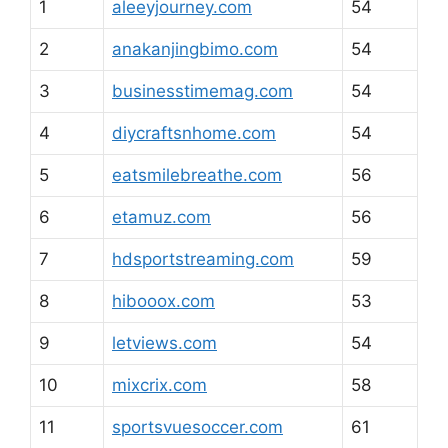
1
aleeyjourney.com
54
2
anakanjingbimo.com
54
3
businesstimemag.com
54
4
diycraftsnhome.com
54
5
eatsmilebreathe.com
56
6
etamuz.com
56
7
hdsportstreaming.com
59
8
hibooox.com
53
9
letviews.com
54
10
mixcrix.com
58
11
sportsvuesoccer.com
61