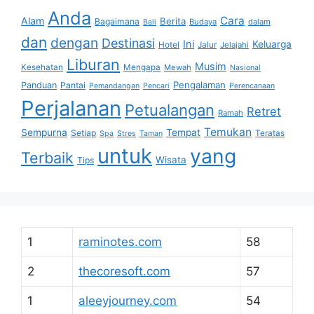
Anda
Cara
Alam
Berita
Bagaimana
Budaya
dalam
Bali
dan
dengan
Destinasi
Ini
Keluarga
Hotel
Jalur
Jelajahi
Liburan
Musim
Kesehatan
Mengapa
Mewah
Nasional
Pengalaman
Panduan
Pantai
Pemandangan
Pencari
Perencanaan
Perjalanan
Petualangan
Retret
Ramah
Temukan
Sempurna
Tempat
Setiap
Teratas
Spa
Stres
Taman
untuk
yang
Terbaik
Wisata
Tips
1
raminotes.com
58
2
thecoresoft.com
57
1
aleeyjourney.com
54