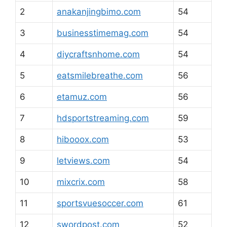
2
anakanjingbimo.com
54
3
businesstimemag.com
54
4
diycraftsnhome.com
54
5
eatsmilebreathe.com
56
6
etamuz.com
56
7
hdsportstreaming.com
59
8
hibooox.com
53
9
letviews.com
54
10
mixcrix.com
58
11
sportsvuesoccer.com
61
12
swordpost.com
52