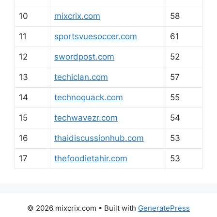
10
mixcrix.com
58
11
sportsvuesoccer.com
61
12
swordpost.com
52
13
techiclan.com
57
14
technoquack.com
55
15
techwavezr.com
54
16
thaidiscussionhub.com
53
17
thefoodietahir.com
53
© 2026 mixcrix.com
• Built with
GeneratePress