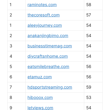
1
raminotes.com
58
2
thecoresoft.com
57
1
aleeyjourney.com
54
2
anakanjingbimo.com
54
3
businesstimemag.com
54
4
diycraftsnhome.com
54
5
eatsmilebreathe.com
56
6
etamuz.com
56
7
hdsportstreaming.com
59
8
hibooox.com
53
9
letviews.com
54