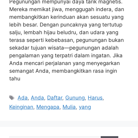
Pegunungan mempunyai daya tarik magnetis.
Mereka memikat jiwa, menggugah indera, dan
membangkitkan kerinduan akan sesuatu yang
lebih besar. Dengan puncaknya yang tertutup
salju, lembah hijau beludru, dan udara yang
terasa seperti kebebasan, pegunungan bukan
sekadar tujuan wisata—pegunungan adalah
pengalaman yang terpatri dalam ingatan. Jika
Anda mencari perjalanan yang menyegarkan
semangat Anda, membangkitkan rasa ingin
tahu
Tags
Ada
,
Anda
,
Daftar
,
Gunung
,
Harus
,
Keinginan
,
Mengapa
,
Mulia
,
yang