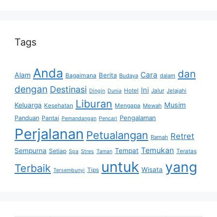
Tags
Anda
dan
Cara
Alam
Berita
Bagaimana
Budaya
dalam
dengan
Destinasi
Ini
Hotel
Jalur
Jelajahi
Dingin
Dunia
Liburan
Musim
Keluarga
Kesehatan
Mengapa
Mewah
Pengalaman
Panduan
Pantai
Pemandangan
Pencari
Perjalanan
Petualangan
Retret
Ramah
Temukan
Sempurna
Tempat
Setiap
Teratas
Spa
Stres
Taman
untuk
yang
Terbaik
Wisata
Tips
Tersembunyi