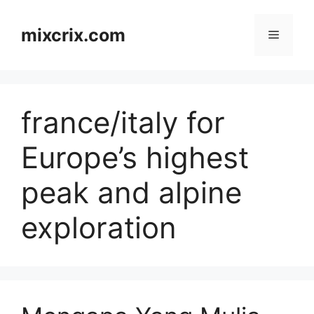
Skip
to
mixcrix.com
Menu
content
france/italy for
Europe’s highest
peak and alpine
exploration