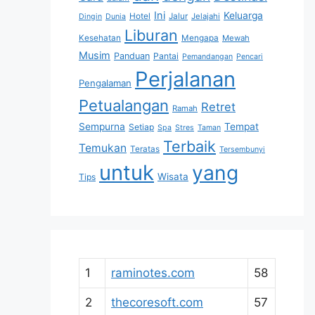
Ini
Keluarga
Hotel
Jalur
Jelajahi
Dingin
Dunia
Liburan
Kesehatan
Mengapa
Mewah
Musim
Panduan
Pantai
Pemandangan
Pencari
Perjalanan
Pengalaman
Petualangan
Retret
Ramah
Sempurna
Tempat
Setiap
Spa
Stres
Taman
Terbaik
Temukan
Teratas
Tersembunyi
untuk
yang
Wisata
Tips
1
raminotes.com
58
2
thecoresoft.com
57