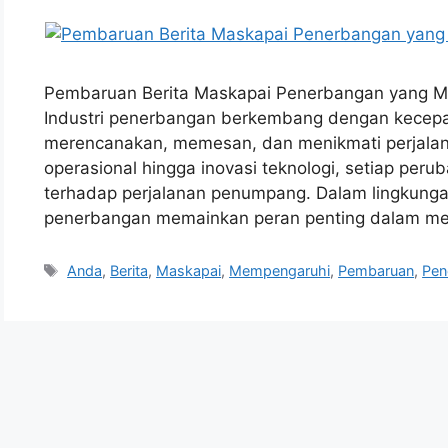
Pembaruan Berita Maskapai Penerbangan yang M
Industri penerbangan berkembang dengan kecepa
merencanakan, memesan, dan menikmati perjalana
operasional hingga inovasi teknologi, setiap pe
terhadap perjalanan penumpang. Dalam lingkungan
penerbangan memainkan peran penting dalam m
Tags
Anda
,
Berita
,
Maskapai
,
Mempengaruhi
,
Pembaruan
,
Pen