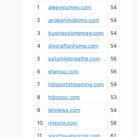
1
aleeyjourney.com
54
2
anakanjingbimo.com
54
3
businesstimemag.com
54
4
diycraftsnhome.com
54
5
eatsmilebreathe.com
56
6
etamuz.com
56
7
hdsportstreaming.com
59
8
hibooox.com
53
9
letviews.com
54
10
mixcrix.com
58
11
sportsvuesoccer.com
61