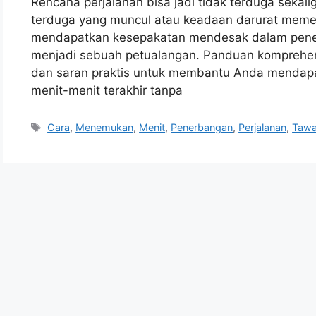
Rencana perjalanan bisa jadi tidak terduga sekal
terduga yang muncul atau keadaan darurat memer
mendapatkan kesepakatan mendesak dalam pener
menjadi sebuah petualangan. Panduan komprehens
dan saran praktis untuk membantu Anda mendapa
menit-menit terakhir tanpa
Tags
Cara
,
Menemukan
,
Menit
,
Penerbangan
,
Perjalanan
,
Tawa