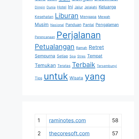
Ini
Keluarga
Hotel
Jalur
Jelajahi
Dingin
Dunia
Liburan
Kesehatan
Mengapa
Mewah
Musim
Pengalaman
Panduan
Pantai
Nasional
Perjalanan
Perencanaan
Petualangan
Retret
Ramah
Sempurna
Tempat
Setiap
Spa
Stres
Terbaik
Temukan
Teratas
Tersembunyi
untuk
yang
Wisata
Tips
1
raminotes.com
58
2
thecoresoft.com
57