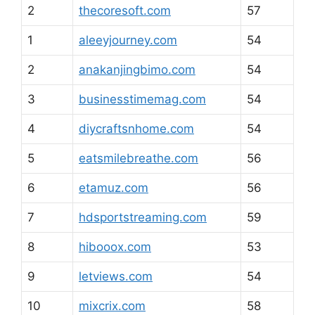
2
thecoresoft.com
57
1
aleeyjourney.com
54
2
anakanjingbimo.com
54
3
businesstimemag.com
54
4
diycraftsnhome.com
54
5
eatsmilebreathe.com
56
6
etamuz.com
56
7
hdsportstreaming.com
59
8
hibooox.com
53
9
letviews.com
54
10
mixcrix.com
58