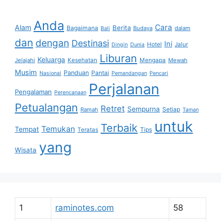
Anda
Cara
Alam
Berita
Bagaimana
Budaya
dalam
Bali
dan
dengan
Destinasi
Ini
Hotel
Jalur
Dingin
Dunia
Liburan
Keluarga
Jelajahi
Kesehatan
Mengapa
Mewah
Musim
Panduan
Pantai
Nasional
Pemandangan
Pencari
Perjalanan
Pengalaman
Perencanaan
Petualangan
Retret
Sempurna
Setiap
Ramah
Taman
untuk
Terbaik
Temukan
Tempat
Tips
Teratas
yang
Wisata
1
raminotes.com
58