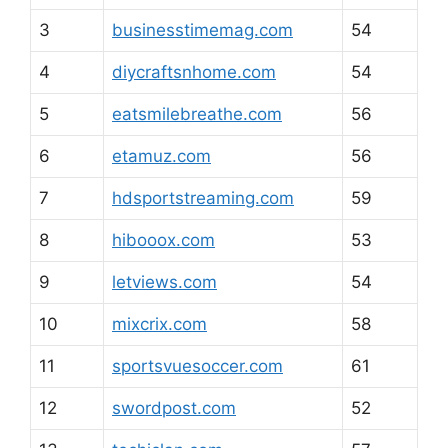
3
businesstimemag.com
54
4
diycraftsnhome.com
54
5
eatsmilebreathe.com
56
6
etamuz.com
56
7
hdsportstreaming.com
59
8
hibooox.com
53
9
letviews.com
54
10
mixcrix.com
58
11
sportsvuesoccer.com
61
12
swordpost.com
52