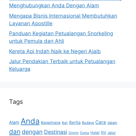
Menghubungkan Anda Dengan Alam
Mengapa Bisnis Internasional Membutuhkan
Layanan Apostille
Panduan Kegiatan Petualangan Snorkeling
untuk Pemula dan Ahli
Kereta Api Indah Naik ke Negeri Ajaib
Jalur Pendakian Terbaik untuk Petualangan
Keluarga
Tags
Anda
Cara
Alam
Berita
Bagaimana
Budaya
dalam
Bali
dan
dengan
Destinasi
Ini
Hotel
Jalur
Dingin
Dunia