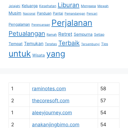
Liburan
Keluarga
Jelajahi
Kesehatan
Mengapa
Mewah
Musim
Panduan
Pantai
Nasional
Pemandangan
Pencari
Perjalanan
Pengalaman
Perencanaan
Petualangan
Retret
Sempurna
Setiap
Ramah
Terbaik
Temukan
Tempat
Tips
Teratas
Tersembunyi
untuk
yang
Wisata
1
raminotes.com
58
2
thecoresoft.com
57
1
aleeyjourney.com
54
2
anakanjingbimo.com
54