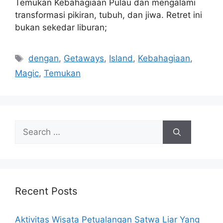
Temukan Kebahagiaan Pulau dan mengalami
transformasi pikiran, tubuh, dan jiwa. Retret ini
bukan sekedar liburan;
Tags
dengan
,
Getaways
,
Island
,
Kebahagiaan
,
Magic
,
Temukan
Search
for:
Recent Posts
Aktivitas Wisata Petualangan Satwa Liar Yang