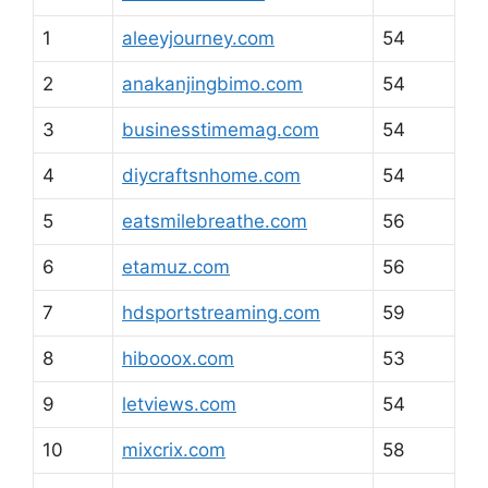
1
aleeyjourney.com
54
2
anakanjingbimo.com
54
3
businesstimemag.com
54
4
diycraftsnhome.com
54
5
eatsmilebreathe.com
56
6
etamuz.com
56
7
hdsportstreaming.com
59
8
hibooox.com
53
9
letviews.com
54
10
mixcrix.com
58