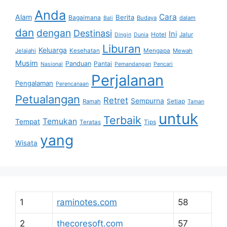
Anda
Cara
Alam
Berita
Bagaimana
Budaya
dalam
Bali
dan
dengan
Destinasi
Ini
Hotel
Jalur
Dingin
Dunia
Liburan
Keluarga
Jelajahi
Kesehatan
Mengapa
Mewah
Musim
Panduan
Pantai
Nasional
Pemandangan
Pencari
Perjalanan
Pengalaman
Perencanaan
Petualangan
Retret
Sempurna
Setiap
Ramah
Taman
untuk
Terbaik
Temukan
Tempat
Tips
Teratas
yang
Wisata
1
raminotes.com
58
2
thecoresoft.com
57