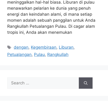
meninggalkan hal-hal biasa. Liburan di pulau
menawarkan pelarian ke dunia yang penuh
energi dan keindahan alami, di mana setiap
momen adalah sebuah panggilan untuk Anda
Rangkullah Petualangan Pulau. Di cagar alam
tropis ini, Anda akan menemukan
Tags
dengan
,
Kegembiraan
,
Liburan
,
Petualangan
,
Pulau
,
Rangkullah
Search
for: