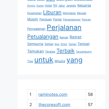
Ini
Keluarga
Hotel
Jalur
Jelajahi
Dingin
Dunia
Liburan
Kesehatan
Mengapa
Mewah
Musim
Panduan
Pantai
Pemandangan
Pencari
Perjalanan
Pengalaman
Petualangan
Retret
Ramah
Sempurna
Tempat
Setiap
Spa
Stres
Taman
Terbaik
Temukan
Teratas
Tersembunyi
untuk
yang
Wisata
Tips
1
raminotes.com
58
2
thecoresoft.com
57