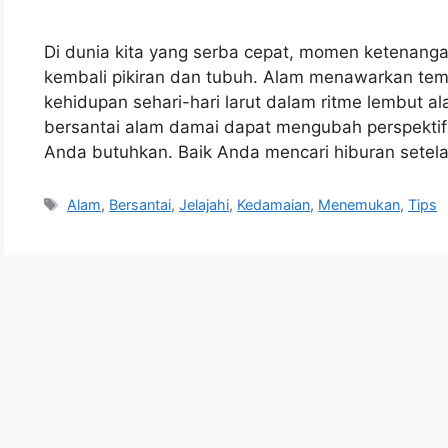
Di dunia kita yang serba cepat, momen ketenang
kembali pikiran dan tubuh. Alam menawarkan te
kehidupan sehari-hari larut dalam ritme lembut al
bersantai alam damai dapat mengubah perspekti
Anda butuhkan. Baik Anda mencari hiburan setela
Tags
Alam
,
Bersantai
,
Jelajahi
,
Kedamaian
,
Menemukan
,
Tips