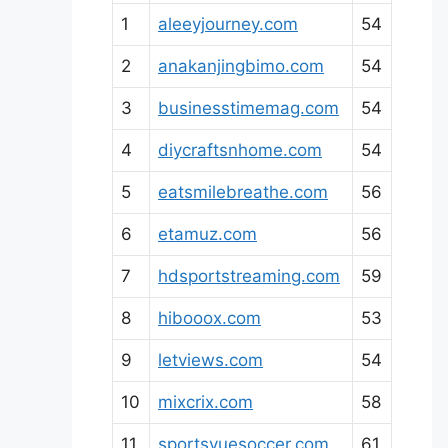
1
aleeyjourney.com
54
2
anakanjingbimo.com
54
3
businesstimemag.com
54
4
diycraftsnhome.com
54
5
eatsmilebreathe.com
56
6
etamuz.com
56
7
hdsportstreaming.com
59
8
hibooox.com
53
9
letviews.com
54
10
mixcrix.com
58
11
sportsvuesoccer.com
61