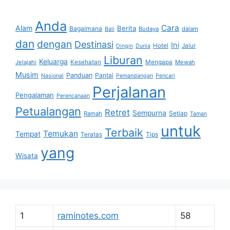
Anda
Cara
Alam
Berita
Bagaimana
Budaya
dalam
Bali
dan
dengan
Destinasi
Ini
Hotel
Jalur
Dingin
Dunia
Liburan
Keluarga
Jelajahi
Kesehatan
Mengapa
Mewah
Musim
Panduan
Pantai
Nasional
Pemandangan
Pencari
Perjalanan
Pengalaman
Perencanaan
Petualangan
Retret
Sempurna
Setiap
Ramah
Taman
untuk
Terbaik
Temukan
Tempat
Tips
Teratas
yang
Wisata
1
raminotes.com
58