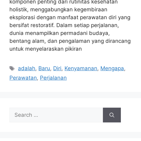
komponen penting dari rutinitas kesehatan
holistik, menggabungkan kegembiraan
eksplorasi dengan manfaat perawatan diri yang
bersifat restoratif. Dalam setiap perjalanan,
dunia menampilkan permadani budaya,
bentang alam, dan pengalaman yang dirancang
untuk menyelaraskan pikiran
Tags
adalah
,
Baru
,
Diri
,
Kenyamanan
,
Mengapa
,
Perawatan
,
Perjalanan
Search
for: