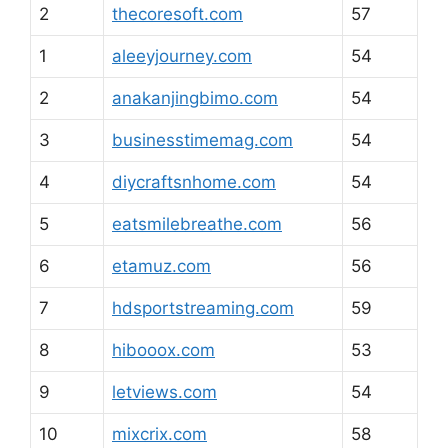
2
thecoresoft.com
57
1
aleeyjourney.com
54
2
anakanjingbimo.com
54
3
businesstimemag.com
54
4
diycraftsnhome.com
54
5
eatsmilebreathe.com
56
6
etamuz.com
56
7
hdsportstreaming.com
59
8
hibooox.com
53
9
letviews.com
54
10
mixcrix.com
58