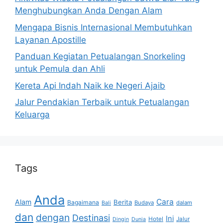
Menghubungkan Anda Dengan Alam
Mengapa Bisnis Internasional Membutuhkan
Layanan Apostille
Panduan Kegiatan Petualangan Snorkeling
untuk Pemula dan Ahli
Kereta Api Indah Naik ke Negeri Ajaib
Jalur Pendakian Terbaik untuk Petualangan
Keluarga
Tags
Anda
Cara
Alam
Berita
Bagaimana
Budaya
dalam
Bali
dan
dengan
Destinasi
Ini
Hotel
Jalur
Dingin
Dunia