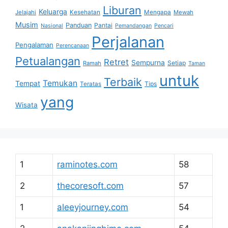
Liburan
Keluarga
Jelajahi
Kesehatan
Mengapa
Mewah
Musim
Panduan
Pantai
Nasional
Pemandangan
Pencari
Perjalanan
Pengalaman
Perencanaan
Petualangan
Retret
Sempurna
Setiap
Ramah
Taman
untuk
Terbaik
Temukan
Tempat
Tips
Teratas
yang
Wisata
1
raminotes.com
58
2
thecoresoft.com
57
1
aleeyjourney.com
54