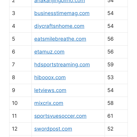
2
anakanjingbimo.com
54
3
businesstimemag.com
54
4
diycraftsnhome.com
54
5
eatsmilebreathe.com
56
6
etamuz.com
56
7
hdsportstreaming.com
59
8
hibooox.com
53
9
letviews.com
54
10
mixcrix.com
58
11
sportsvuesoccer.com
61
12
swordpost.com
52