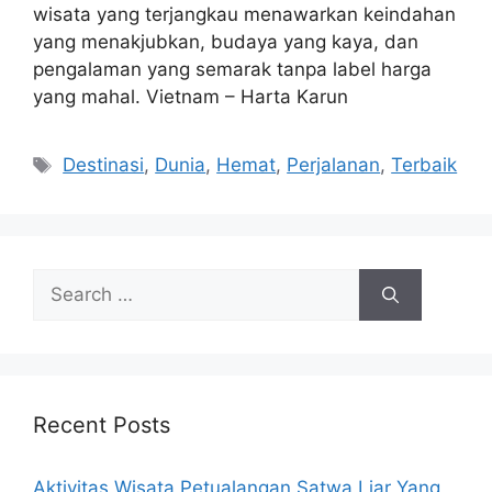
wisata yang terjangkau menawarkan keindahan
yang menakjubkan, budaya yang kaya, dan
pengalaman yang semarak tanpa label harga
yang mahal. Vietnam – Harta Karun
Tags
Destinasi
,
Dunia
,
Hemat
,
Perjalanan
,
Terbaik
Search
for:
Recent Posts
Aktivitas Wisata Petualangan Satwa Liar Yang