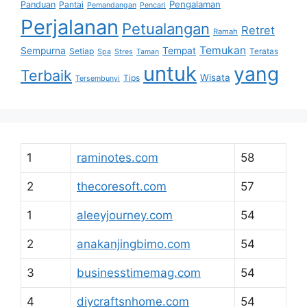
Pengalaman
Panduan
Pantai
Pemandangan
Pencari
Perjalanan
Petualangan
Retret
Ramah
Temukan
Sempurna
Tempat
Setiap
Teratas
Spa
Stres
Taman
untuk
yang
Terbaik
Wisata
Tips
Tersembunyi
1
raminotes.com
58
2
thecoresoft.com
57
1
aleeyjourney.com
54
2
anakanjingbimo.com
54
3
businesstimemag.com
54
4
diycraftsnhome.com
54