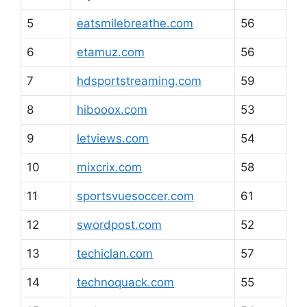
5
eatsmilebreathe.com
56
6
etamuz.com
56
7
hdsportstreaming.com
59
8
hibooox.com
53
9
letviews.com
54
10
mixcrix.com
58
11
sportsvuesoccer.com
61
12
swordpost.com
52
13
techiclan.com
57
14
technoquack.com
55