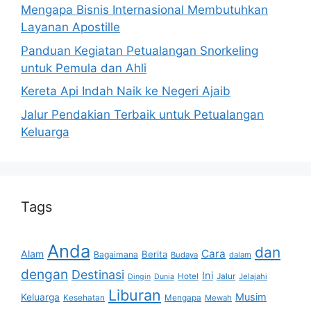
Mengapa Bisnis Internasional Membutuhkan
Layanan Apostille
Panduan Kegiatan Petualangan Snorkeling
untuk Pemula dan Ahli
Kereta Api Indah Naik ke Negeri Ajaib
Jalur Pendakian Terbaik untuk Petualangan
Keluarga
Tags
Anda
dan
Cara
Alam
Berita
Bagaimana
Budaya
dalam
dengan
Destinasi
Ini
Hotel
Jalur
Jelajahi
Dingin
Dunia
Liburan
Musim
Keluarga
Kesehatan
Mengapa
Mewah