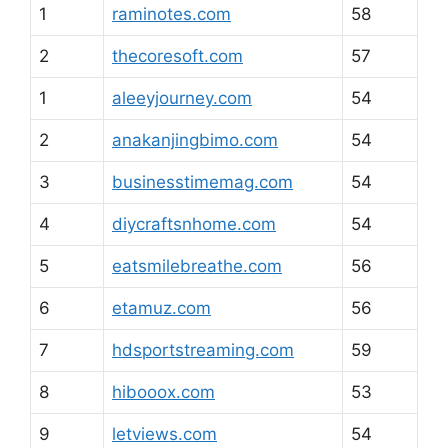
1
raminotes.com
58
2
thecoresoft.com
57
1
aleeyjourney.com
54
2
anakanjingbimo.com
54
3
businesstimemag.com
54
4
diycraftsnhome.com
54
5
eatsmilebreathe.com
56
6
etamuz.com
56
7
hdsportstreaming.com
59
8
hibooox.com
53
9
letviews.com
54