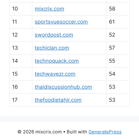
10
mixcrix.com
58
11
sportsvuesoccer.com
61
12
swordpost.com
52
13
techiclan.com
57
14
technoquack.com
55
15
techwavezr.com
54
16
thaidiscussionhub.com
53
17
thefoodietahir.com
53
© 2026 mixcrix.com
• Built with
GeneratePress