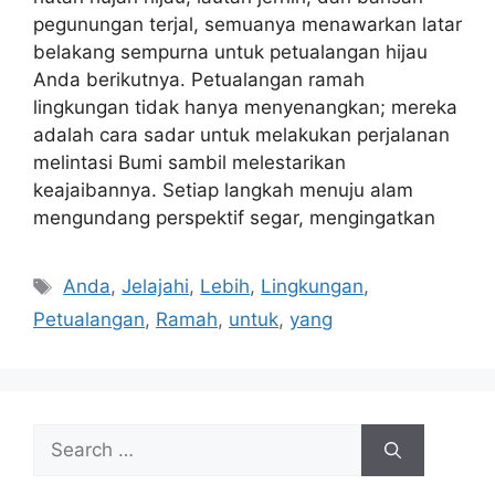
pegunungan terjal, semuanya menawarkan latar
belakang sempurna untuk petualangan hijau
Anda berikutnya. Petualangan ramah
lingkungan tidak hanya menyenangkan; mereka
adalah cara sadar untuk melakukan perjalanan
melintasi Bumi sambil melestarikan
keajaibannya. Setiap langkah menuju alam
mengundang perspektif segar, mengingatkan
Tags
Anda
,
Jelajahi
,
Lebih
,
Lingkungan
,
Petualangan
,
Ramah
,
untuk
,
yang
Search
for: