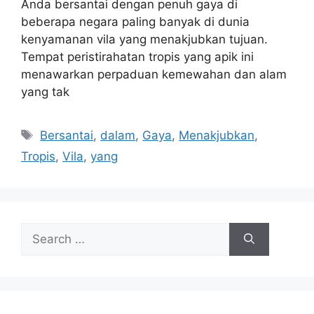
Anda bersantai dengan penuh gaya di
beberapa negara paling banyak di dunia
kenyamanan vila yang menakjubkan tujuan.
Tempat peristirahatan tropis yang apik ini
menawarkan perpaduan kemewahan dan alam
yang tak
Tags
Bersantai
,
dalam
,
Gaya
,
Menakjubkan
,
Tropis
,
Vila
,
yang
Search
for: