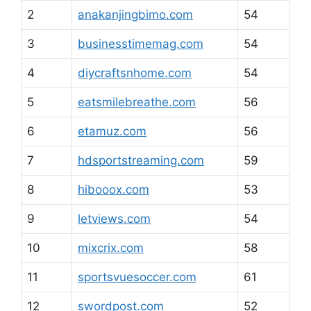
2
anakanjingbimo.com
54
3
businesstimemag.com
54
4
diycraftsnhome.com
54
5
eatsmilebreathe.com
56
6
etamuz.com
56
7
hdsportstreaming.com
59
8
hibooox.com
53
9
letviews.com
54
10
mixcrix.com
58
11
sportsvuesoccer.com
61
12
swordpost.com
52