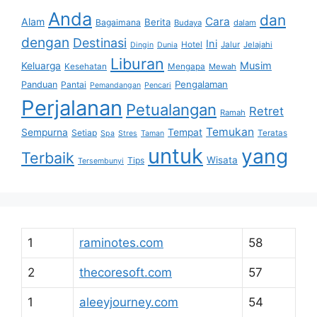
Anda
dan
Cara
Alam
Berita
Bagaimana
Budaya
dalam
dengan
Destinasi
Ini
Hotel
Jalur
Jelajahi
Dingin
Dunia
Liburan
Musim
Keluarga
Kesehatan
Mengapa
Mewah
Pengalaman
Panduan
Pantai
Pemandangan
Pencari
Perjalanan
Petualangan
Retret
Ramah
Temukan
Sempurna
Tempat
Setiap
Teratas
Spa
Stres
Taman
untuk
yang
Terbaik
Wisata
Tips
Tersembunyi
1
raminotes.com
58
2
thecoresoft.com
57
1
aleeyjourney.com
54