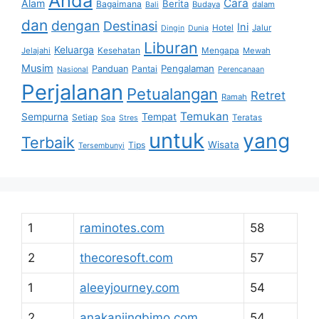
Anda
Cara
Alam
Berita
Bagaimana
Budaya
dalam
Bali
dan
dengan
Destinasi
Ini
Hotel
Jalur
Dingin
Dunia
Liburan
Keluarga
Jelajahi
Kesehatan
Mengapa
Mewah
Musim
Pengalaman
Panduan
Pantai
Nasional
Perencanaan
Perjalanan
Petualangan
Retret
Ramah
Temukan
Sempurna
Tempat
Setiap
Teratas
Spa
Stres
untuk
yang
Terbaik
Wisata
Tips
Tersembunyi
1
raminotes.com
58
2
thecoresoft.com
57
1
aleeyjourney.com
54
2
anakanjingbimo.com
54