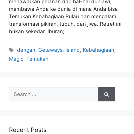
menawarkan pelarian dari hal-hal duniawi,
membawa Anda ke dunia di mana Anda bisa
Temukan Kebahagiaan Pulau dan mengalami
transformasi pikiran, tubuh, dan jiwa. Retret ini
bukan sekedar liburan;
Tags
dengan
,
Getaways
,
Island
,
Kebahagiaan
,
Magic
,
Temukan
Search
for:
Recent Posts