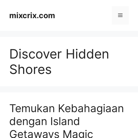
Skip
to
mixcrix.com
Menu
content
Discover Hidden
Shores
Temukan Kebahagiaan
dengan Island
Getaways Magic