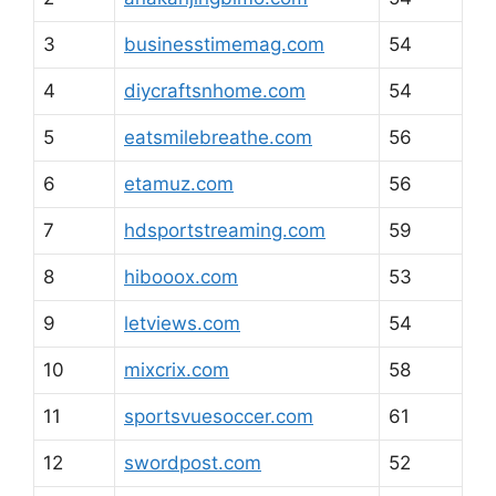
3
businesstimemag.com
54
4
diycraftsnhome.com
54
5
eatsmilebreathe.com
56
6
etamuz.com
56
7
hdsportstreaming.com
59
8
hibooox.com
53
9
letviews.com
54
10
mixcrix.com
58
11
sportsvuesoccer.com
61
12
swordpost.com
52