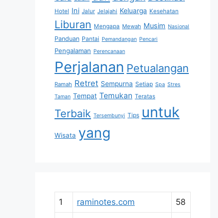
Ini
Keluarga
Hotel
Jalur
Jelajahi
Kesehatan
Liburan
Musim
Mengapa
Mewah
Nasional
Panduan
Pantai
Pemandangan
Pencari
Pengalaman
Perencanaan
Perjalanan
Petualangan
Retret
Sempurna
Setiap
Ramah
Spa
Stres
Temukan
Tempat
Teratas
Taman
untuk
Terbaik
Tips
Tersembunyi
yang
Wisata
1
raminotes.com
58