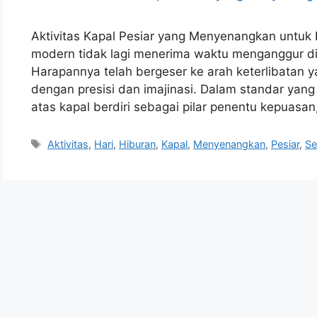
Aktivitas Kapal Pesiar yang Menyenangkan untuk
modern tidak lagi menerima waktu menganggur di
Harapannya telah bergeser ke arah keterlibatan y
dengan presisi dan imajinasi. Dalam standar yang
atas kapal berdiri sebagai pilar penentu kepuasan
Tags
Aktivitas
,
Hari
,
Hiburan
,
Kapal
,
Menyenangkan
,
Pesiar
,
Se