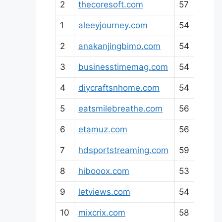
2
thecoresoft.com
57
1
aleeyjourney.com
54
2
anakanjingbimo.com
54
3
businesstimemag.com
54
4
diycraftsnhome.com
54
5
eatsmilebreathe.com
56
6
etamuz.com
56
7
hdsportstreaming.com
59
8
hibooox.com
53
9
letviews.com
54
10
mixcrix.com
58