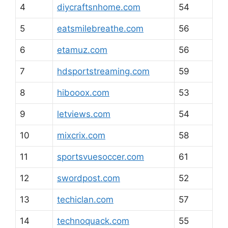
4
diycraftsnhome.com
54
5
eatsmilebreathe.com
56
6
etamuz.com
56
7
hdsportstreaming.com
59
8
hibooox.com
53
9
letviews.com
54
10
mixcrix.com
58
11
sportsvuesoccer.com
61
12
swordpost.com
52
13
techiclan.com
57
14
technoquack.com
55