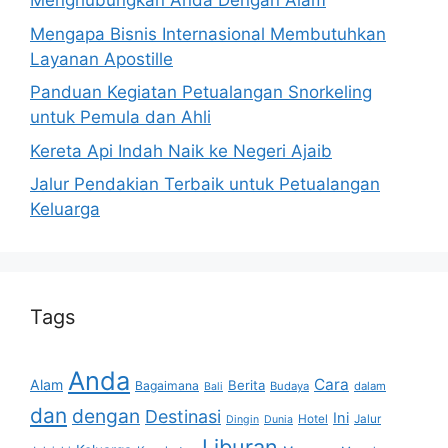
Menghubungkan Anda Dengan Alam
Mengapa Bisnis Internasional Membutuhkan
Layanan Apostille
Panduan Kegiatan Petualangan Snorkeling
untuk Pemula dan Ahli
Kereta Api Indah Naik ke Negeri Ajaib
Jalur Pendakian Terbaik untuk Petualangan
Keluarga
Tags
Anda
Cara
Alam
Berita
Bagaimana
Budaya
dalam
Bali
dan
dengan
Destinasi
Ini
Hotel
Jalur
Dingin
Dunia
Liburan