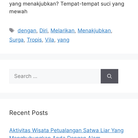
yang menakjubkan? Tempat-tempat suci yang
mewah
Tags
dengan
,
Diri
,
Melarikan
,
Menakjubkan
,
Surga
,
Tropis
,
Vila
,
yang
Search
for:
Recent Posts
Aktivitas Wisata Petualangan Satwa Liar Yang