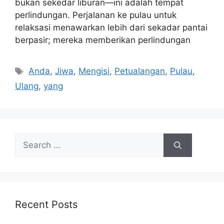
bukan sekedar liburan—ini adalah tempat
perlindungan. Perjalanan ke pulau untuk
relaksasi menawarkan lebih dari sekadar pantai
berpasir; mereka memberikan perlindungan
Tags
Anda
,
Jiwa
,
Mengisi
,
Petualangan
,
Pulau
,
Ulang
,
yang
Search
for:
Recent Posts