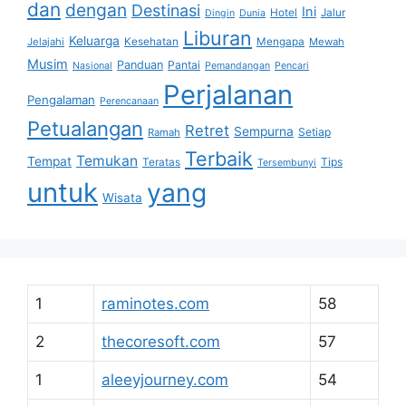
dan
dengan
Destinasi
Ini
Hotel
Jalur
Dingin
Dunia
Liburan
Keluarga
Jelajahi
Kesehatan
Mengapa
Mewah
Musim
Panduan
Pantai
Nasional
Pemandangan
Pencari
Perjalanan
Pengalaman
Perencanaan
Petualangan
Retret
Sempurna
Setiap
Ramah
Terbaik
Temukan
Tempat
Tips
Teratas
Tersembunyi
untuk
yang
Wisata
1
raminotes.com
58
2
thecoresoft.com
57
1
aleeyjourney.com
54