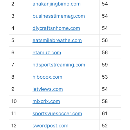
2
anakanjingbimo.com
54
3
businesstimemag.com
54
4
diycraftsnhome.com
54
5
eatsmilebreathe.com
56
6
etamuz.com
56
7
hdsportstreaming.com
59
8
hibooox.com
53
9
letviews.com
54
10
mixcrix.com
58
11
sportsvuesoccer.com
61
12
swordpost.com
52