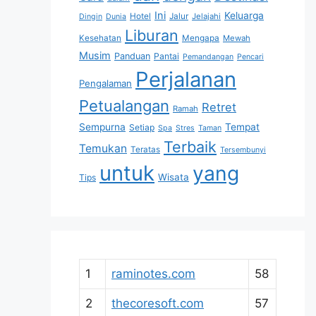
Ini
Keluarga
Hotel
Jalur
Jelajahi
Dingin
Dunia
Liburan
Kesehatan
Mengapa
Mewah
Musim
Panduan
Pantai
Pemandangan
Pencari
Perjalanan
Pengalaman
Petualangan
Retret
Ramah
Sempurna
Tempat
Setiap
Spa
Stres
Taman
Terbaik
Temukan
Teratas
Tersembunyi
untuk
yang
Wisata
Tips
1
raminotes.com
58
2
thecoresoft.com
57