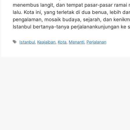
menembus langit, dan tempat pasar-pasar ramai 
lalu. Kota ini, yang terletak di dua benua, lebih 
pengalaman, mosaik budaya, sejarah, dan kenikm
Istanbul bertanya-tanya perjalanankunjungan ke s
Tags
Istanbul
,
Keajaiban
,
Kota
,
Menanti
,
Perjalanan