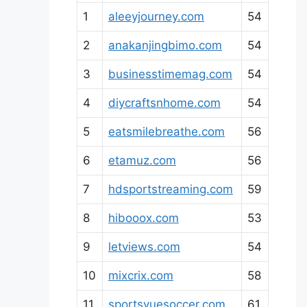
1
aleeyjourney.com
54
2
anakanjingbimo.com
54
3
businesstimemag.com
54
4
diycraftsnhome.com
54
5
eatsmilebreathe.com
56
6
etamuz.com
56
7
hdsportstreaming.com
59
8
hibooox.com
53
9
letviews.com
54
10
mixcrix.com
58
11
sportsvuesoccer.com
61