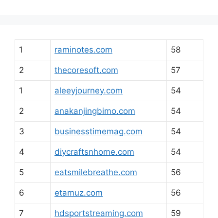
1
raminotes.com
58
2
thecoresoft.com
57
1
aleeyjourney.com
54
2
anakanjingbimo.com
54
3
businesstimemag.com
54
4
diycraftsnhome.com
54
5
eatsmilebreathe.com
56
6
etamuz.com
56
7
hdsportstreaming.com
59