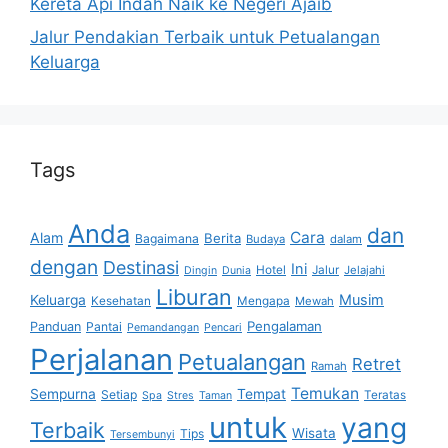
Kereta Api Indah Naik ke Negeri Ajaib
Jalur Pendakian Terbaik untuk Petualangan
Keluarga
Tags
Anda
dan
Cara
Alam
Berita
Bagaimana
Budaya
dalam
dengan
Destinasi
Ini
Hotel
Jalur
Jelajahi
Dingin
Dunia
Liburan
Musim
Keluarga
Kesehatan
Mengapa
Mewah
Pengalaman
Panduan
Pantai
Pemandangan
Pencari
Perjalanan
Petualangan
Retret
Ramah
Temukan
Sempurna
Tempat
Setiap
Teratas
Spa
Stres
Taman
untuk
yang
Terbaik
Wisata
Tips
Tersembunyi