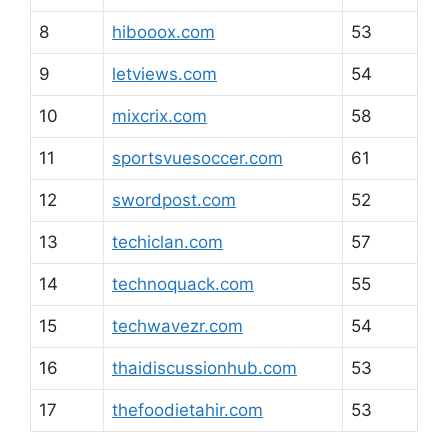
8
hibooox.com
53
9
letviews.com
54
10
mixcrix.com
58
11
sportsvuesoccer.com
61
12
swordpost.com
52
13
techiclan.com
57
14
technoquack.com
55
15
techwavezr.com
54
16
thaidiscussionhub.com
53
17
thefoodietahir.com
53