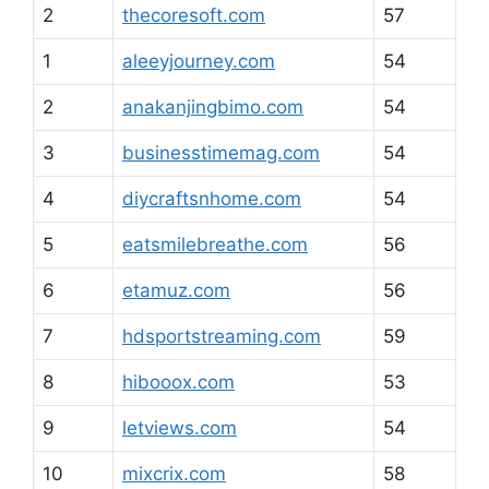
2
thecoresoft.com
57
1
aleeyjourney.com
54
2
anakanjingbimo.com
54
3
businesstimemag.com
54
4
diycraftsnhome.com
54
5
eatsmilebreathe.com
56
6
etamuz.com
56
7
hdsportstreaming.com
59
8
hibooox.com
53
9
letviews.com
54
10
mixcrix.com
58