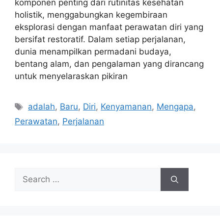
komponen penting dari rutinitas kesehatan
holistik, menggabungkan kegembiraan
eksplorasi dengan manfaat perawatan diri yang
bersifat restoratif. Dalam setiap perjalanan,
dunia menampilkan permadani budaya,
bentang alam, dan pengalaman yang dirancang
untuk menyelaraskan pikiran
Tags
adalah
,
Baru
,
Diri
,
Kenyamanan
,
Mengapa
,
Perawatan
,
Perjalanan
Search
for: