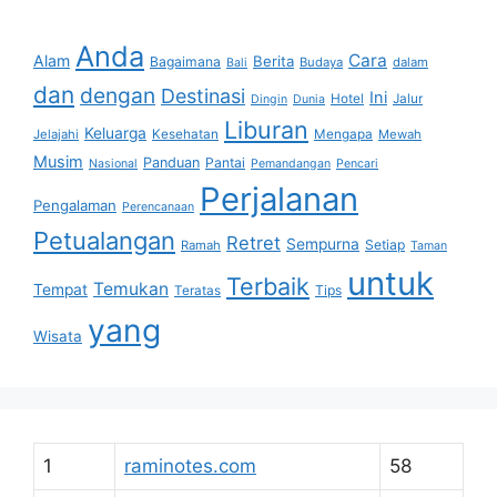
Anda
Cara
Alam
Berita
Bagaimana
Budaya
dalam
Bali
dan
dengan
Destinasi
Ini
Hotel
Jalur
Dingin
Dunia
Liburan
Keluarga
Jelajahi
Kesehatan
Mengapa
Mewah
Musim
Panduan
Pantai
Nasional
Pemandangan
Pencari
Perjalanan
Pengalaman
Perencanaan
Petualangan
Retret
Sempurna
Setiap
Ramah
Taman
untuk
Terbaik
Temukan
Tempat
Tips
Teratas
yang
Wisata
1
raminotes.com
58