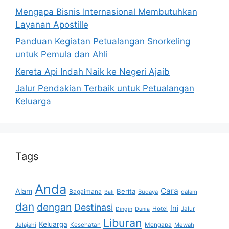
Mengapa Bisnis Internasional Membutuhkan
Layanan Apostille
Panduan Kegiatan Petualangan Snorkeling
untuk Pemula dan Ahli
Kereta Api Indah Naik ke Negeri Ajaib
Jalur Pendakian Terbaik untuk Petualangan
Keluarga
Tags
Anda
Cara
Alam
Berita
Bagaimana
Budaya
dalam
Bali
dan
dengan
Destinasi
Ini
Hotel
Jalur
Dingin
Dunia
Liburan
Keluarga
Jelajahi
Kesehatan
Mengapa
Mewah