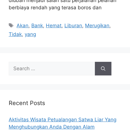
diubah menjadi salah satu perjalanan pelarian
berbiaya rendah yang terasa boros dan
Tags
Akan
,
Bank
,
Hemat
,
Liburan
,
Merugikan
,
Tidak
,
yang
Search
for:
Recent Posts
Aktivitas Wisata Petualangan Satwa Liar Yang
Menghubungkan Anda Dengan Alam