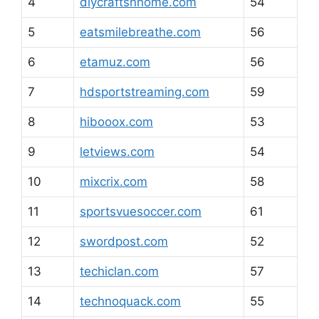
4
diycraftsnhome.com
54
5
eatsmilebreathe.com
56
6
etamuz.com
56
7
hdsportstreaming.com
59
8
hibooox.com
53
9
letviews.com
54
10
mixcrix.com
58
11
sportsvuesoccer.com
61
12
swordpost.com
52
13
techiclan.com
57
14
technoquack.com
55