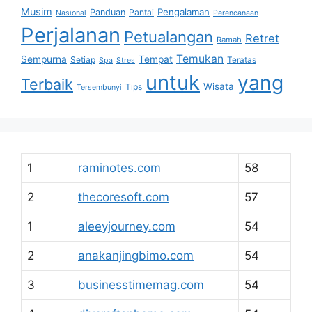
Musim
Pengalaman
Panduan
Pantai
Nasional
Perencanaan
Perjalanan
Petualangan
Retret
Ramah
Temukan
Sempurna
Tempat
Setiap
Teratas
Spa
Stres
untuk
yang
Terbaik
Wisata
Tips
Tersembunyi
1
raminotes.com
58
2
thecoresoft.com
57
1
aleeyjourney.com
54
2
anakanjingbimo.com
54
3
businesstimemag.com
54