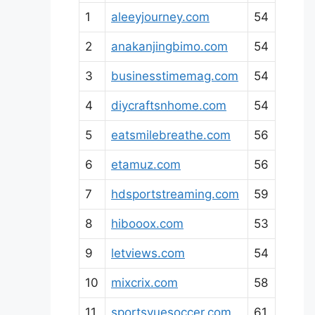
1
aleeyjourney.com
54
2
anakanjingbimo.com
54
3
businesstimemag.com
54
4
diycraftsnhome.com
54
5
eatsmilebreathe.com
56
6
etamuz.com
56
7
hdsportstreaming.com
59
8
hibooox.com
53
9
letviews.com
54
10
mixcrix.com
58
11
sportsvuesoccer.com
61