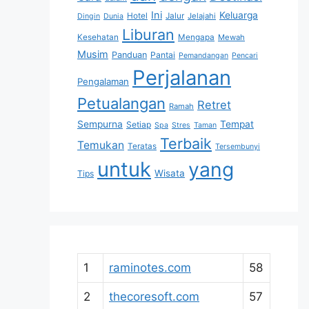
Ini
Keluarga
Hotel
Jalur
Jelajahi
Dingin
Dunia
Liburan
Kesehatan
Mengapa
Mewah
Musim
Panduan
Pantai
Pemandangan
Pencari
Perjalanan
Pengalaman
Petualangan
Retret
Ramah
Sempurna
Tempat
Setiap
Spa
Stres
Taman
Terbaik
Temukan
Teratas
Tersembunyi
untuk
yang
Wisata
Tips
1
raminotes.com
58
2
thecoresoft.com
57