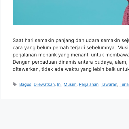
Saat hari semakin panjang dan udara semakin se
cara yang belum pernah terjadi sebelumnya. Mus
perjalanan menarik yang menanti untuk membawa A
Dengan perpaduan dinamis antara budaya, alam,
ditawarkan, tidak ada waktu yang lebih baik unt
Tags
Bagus
,
Dilewatkan
,
Ini
,
Musim
,
Perjalanan
,
Tawaran
,
Terla