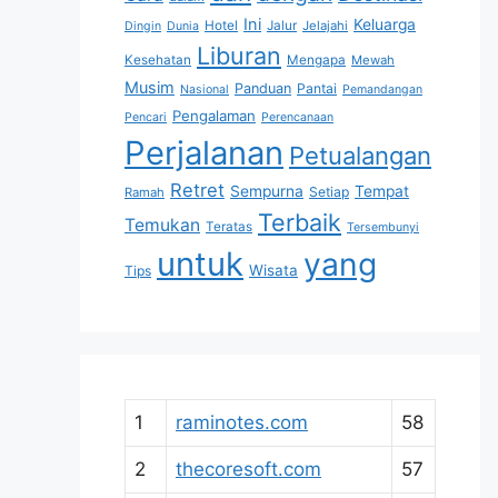
Ini
Keluarga
Hotel
Jalur
Jelajahi
Dingin
Dunia
Liburan
Kesehatan
Mengapa
Mewah
Musim
Panduan
Pantai
Nasional
Pemandangan
Pengalaman
Pencari
Perencanaan
Perjalanan
Petualangan
Retret
Sempurna
Tempat
Setiap
Ramah
Terbaik
Temukan
Teratas
Tersembunyi
untuk
yang
Wisata
Tips
1
raminotes.com
58
2
thecoresoft.com
57