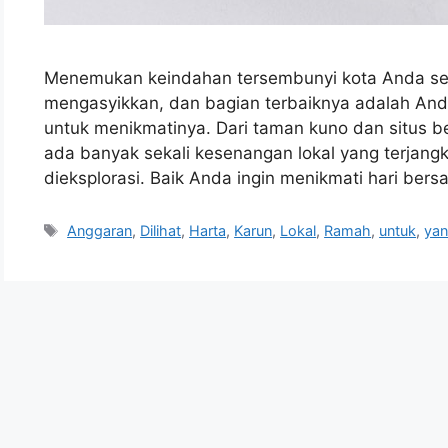
Menemukan keindahan tersembunyi kota Anda sen
mengasyikkan, dan bagian terbaiknya adalah And
untuk menikmatinya. Dari taman kuno dan situs ber
ada banyak sekali kesenangan lokal yang terjan
dieksplorasi. Baik Anda ingin menikmati hari bers
Tags
Anggaran
,
Dilihat
,
Harta
,
Karun
,
Lokal
,
Ramah
,
untuk
,
ya