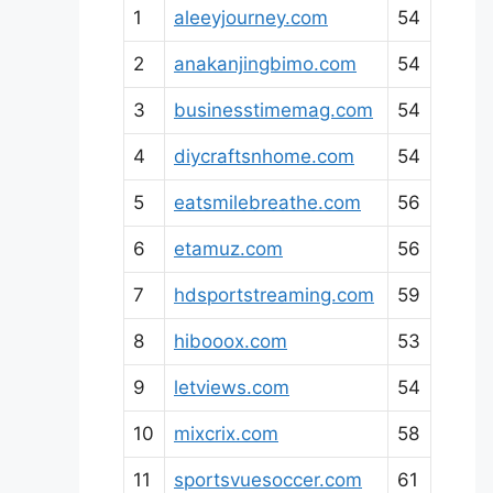
1
aleeyjourney.com
54
2
anakanjingbimo.com
54
3
businesstimemag.com
54
4
diycraftsnhome.com
54
5
eatsmilebreathe.com
56
6
etamuz.com
56
7
hdsportstreaming.com
59
8
hibooox.com
53
9
letviews.com
54
10
mixcrix.com
58
11
sportsvuesoccer.com
61