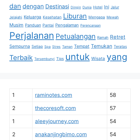
dan
dengan
Destinasi
Ini
Hotel
Jalur
Dingin
Dunia
Liburan
Keluarga
Jelajahi
Kesehatan
Mengapa
Mewah
Musim
Pengalaman
Panduan
Pantai
Perencanaan
Perjalanan
Petualangan
Retret
Ramah
Temukan
Sempurna
Tempat
Setiap
Teratas
Spa
Stres
Taman
untuk
yang
Terbaik
Wisata
Tips
Tersembunyi
1
raminotes.com
58
2
thecoresoft.com
57
1
aleeyjourney.com
54
2
anakanjingbimo.com
54