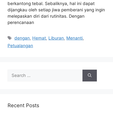
berkantong tebal. Sebaliknya, hal ini dapat
dijangkau oleh setiap jiwa pemberani yang ingin
melepaskan diri dari rutinitas. Dengan
perencanaan
Tags
dengan
,
Hemat
,
Liburan
,
Menanti
,
Petualangan
Search
for:
Recent Posts