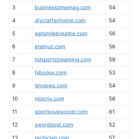
3
businesstimemag.com
54
4
diycraftsnhome.com
54
5
eatsmilebreathe.com
56
6
etamuz.com
56
7
hdsportstreaming.com
59
8
hibooox.com
53
9
letviews.com
54
10
mixcrix.com
58
11
sportsvuesoccer.com
61
12
swordpost.com
52
13
techiclan.com
57