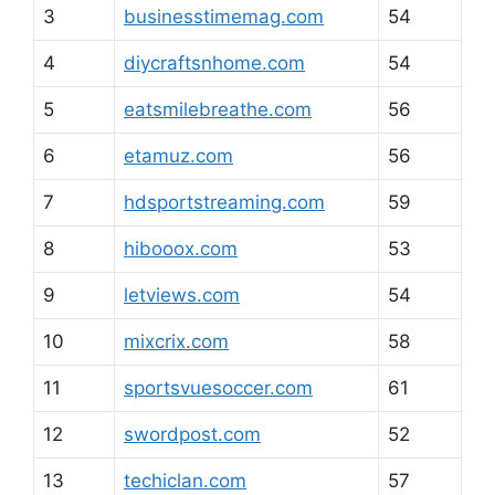
3
businesstimemag.com
54
4
diycraftsnhome.com
54
5
eatsmilebreathe.com
56
6
etamuz.com
56
7
hdsportstreaming.com
59
8
hibooox.com
53
9
letviews.com
54
10
mixcrix.com
58
11
sportsvuesoccer.com
61
12
swordpost.com
52
13
techiclan.com
57