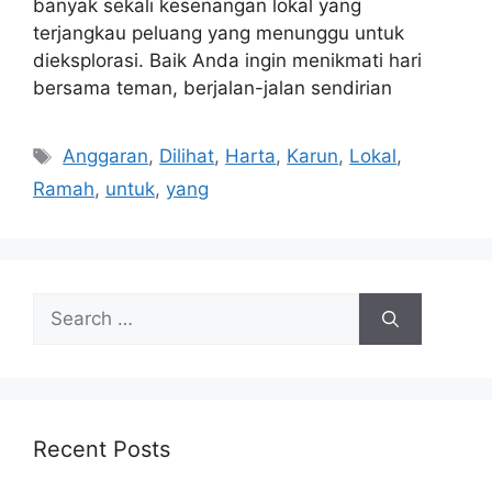
banyak sekali kesenangan lokal yang
terjangkau peluang yang menunggu untuk
dieksplorasi. Baik Anda ingin menikmati hari
bersama teman, berjalan-jalan sendirian
Tags
Anggaran
,
Dilihat
,
Harta
,
Karun
,
Lokal
,
Ramah
,
untuk
,
yang
Search
for:
Recent Posts