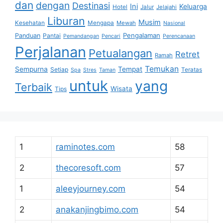
dan
dengan
Destinasi
Ini
Keluarga
Hotel
Jalur
Jelajahi
Liburan
Musim
Kesehatan
Mengapa
Mewah
Nasional
Pengalaman
Panduan
Pantai
Pemandangan
Pencari
Perencanaan
Perjalanan
Petualangan
Retret
Ramah
Temukan
Sempurna
Tempat
Setiap
Teratas
Spa
Stres
Taman
untuk
yang
Terbaik
Wisata
Tips
1
raminotes.com
58
2
thecoresoft.com
57
1
aleeyjourney.com
54
2
anakanjingbimo.com
54