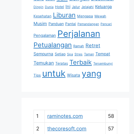
Ini
Keluarga
Hotel
Jalur
Jelajahi
Dingin
Dunia
Liburan
Kesehatan
Mengapa
Mewah
Musim
Panduan
Pantai
Pemandangan
Pencari
Perjalanan
Pengalaman
Petualangan
Retret
Ramah
Sempurna
Tempat
Setiap
Spa
Stres
Taman
Terbaik
Temukan
Teratas
Tersembunyi
untuk
yang
Wisata
Tips
1
raminotes.com
58
2
thecoresoft.com
57