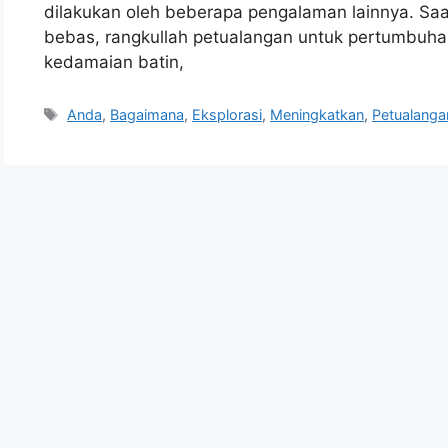
dilakukan oleh beberapa pengalaman lainnya. Sa
bebas, rangkullah petualangan untuk pertumbuhan
kedamaian batin,
Tags
Anda
,
Bagaimana
,
Eksplorasi
,
Meningkatkan
,
Petualanga