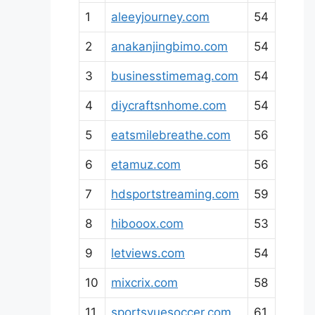
1
aleeyjourney.com
54
2
anakanjingbimo.com
54
3
businesstimemag.com
54
4
diycraftsnhome.com
54
5
eatsmilebreathe.com
56
6
etamuz.com
56
7
hdsportstreaming.com
59
8
hibooox.com
53
9
letviews.com
54
10
mixcrix.com
58
11
sportsvuesoccer.com
61