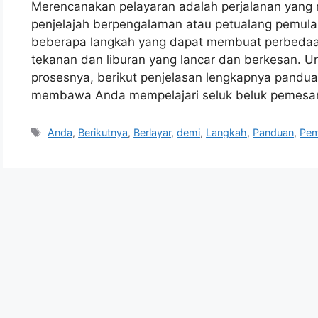
Merencanakan pelayaran adalah perjalanan yang
penjelajah berpengalaman atau petualang pemula
beberapa langkah yang dapat membuat perbedaa
tekanan dan liburan yang lancar dan berkesan.
prosesnya, berikut penjelasan lengkapnya pandua
membawa Anda mempelajari seluk beluk pemesa
Tags
Anda
,
Berikutnya
,
Berlayar
,
demi
,
Langkah
,
Panduan
,
Pe