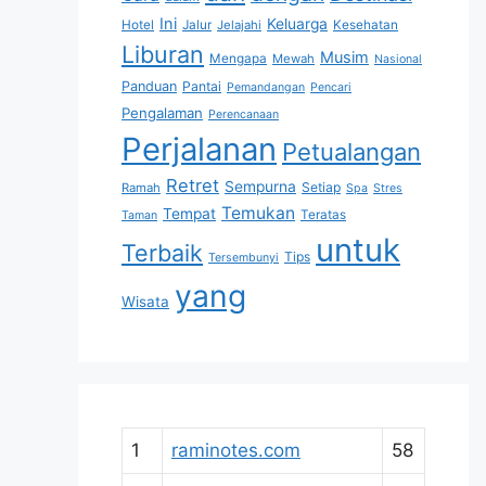
Ini
Keluarga
Hotel
Jalur
Jelajahi
Kesehatan
Liburan
Musim
Mengapa
Mewah
Nasional
Panduan
Pantai
Pemandangan
Pencari
Pengalaman
Perencanaan
Perjalanan
Petualangan
Retret
Sempurna
Setiap
Ramah
Spa
Stres
Temukan
Tempat
Teratas
Taman
untuk
Terbaik
Tips
Tersembunyi
yang
Wisata
1
raminotes.com
58