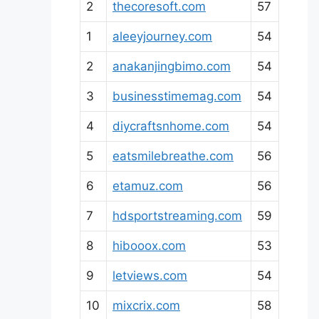
2
thecoresoft.com
57
1
aleeyjourney.com
54
2
anakanjingbimo.com
54
3
businesstimemag.com
54
4
diycraftsnhome.com
54
5
eatsmilebreathe.com
56
6
etamuz.com
56
7
hdsportstreaming.com
59
8
hibooox.com
53
9
letviews.com
54
10
mixcrix.com
58