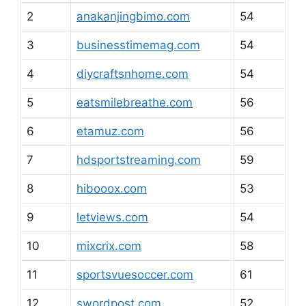
2
anakanjingbimo.com
54
3
businesstimemag.com
54
4
diycraftsnhome.com
54
5
eatsmilebreathe.com
56
6
etamuz.com
56
7
hdsportstreaming.com
59
8
hibooox.com
53
9
letviews.com
54
10
mixcrix.com
58
11
sportsvuesoccer.com
61
12
swordpost.com
52