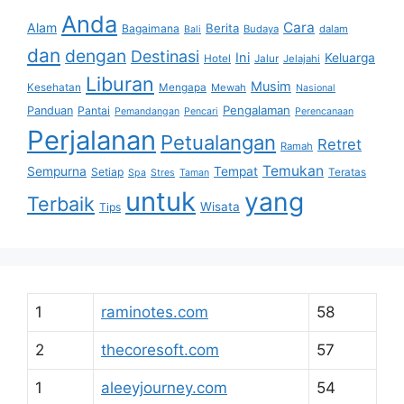
Anda
Cara
Alam
Berita
Bagaimana
Budaya
dalam
Bali
dan
dengan
Destinasi
Ini
Keluarga
Hotel
Jalur
Jelajahi
Liburan
Musim
Kesehatan
Mengapa
Mewah
Nasional
Pengalaman
Panduan
Pantai
Pemandangan
Pencari
Perencanaan
Perjalanan
Petualangan
Retret
Ramah
Temukan
Sempurna
Tempat
Setiap
Teratas
Spa
Stres
Taman
untuk
yang
Terbaik
Wisata
Tips
1
raminotes.com
58
2
thecoresoft.com
57
1
aleeyjourney.com
54