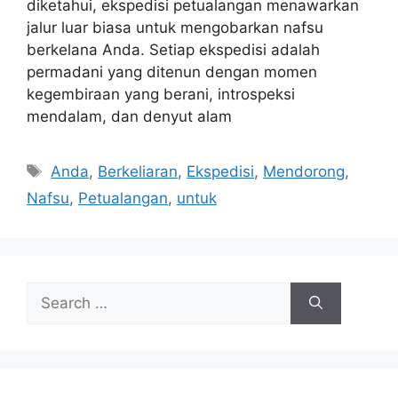
diketahui, ekspedisi petualangan menawarkan
jalur luar biasa untuk mengobarkan nafsu
berkelana Anda. Setiap ekspedisi adalah
permadani yang ditenun dengan momen
kegembiraan yang berani, introspeksi
mendalam, dan denyut alam
Tags
Anda
,
Berkeliaran
,
Ekspedisi
,
Mendorong
,
Nafsu
,
Petualangan
,
untuk
Search
for: