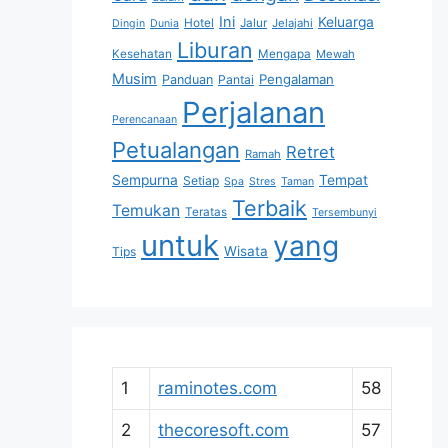
Ini
Keluarga
Hotel
Jalur
Jelajahi
Dingin
Dunia
Liburan
Kesehatan
Mengapa
Mewah
Musim
Pengalaman
Panduan
Pantai
Perjalanan
Perencanaan
Petualangan
Retret
Ramah
Sempurna
Tempat
Setiap
Spa
Stres
Taman
Terbaik
Temukan
Teratas
Tersembunyi
untuk
yang
Wisata
Tips
1
raminotes.com
58
2
thecoresoft.com
57