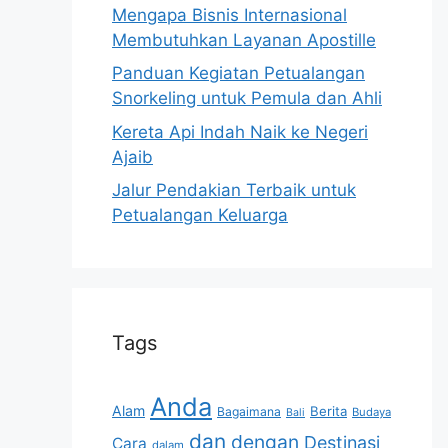
Mengapa Bisnis Internasional
Membutuhkan Layanan Apostille
Panduan Kegiatan Petualangan
Snorkeling untuk Pemula dan Ahli
Kereta Api Indah Naik ke Negeri
Ajaib
Jalur Pendakian Terbaik untuk
Petualangan Keluarga
Tags
Anda
Alam
Berita
Bagaimana
Budaya
Bali
dan
dengan
Destinasi
Cara
dalam