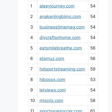
1
aleeyjourney.com
54
2
anakanjingbimo.com
54
3
businesstimemag.com
54
4
diycraftsnhome.com
54
5
eatsmilebreathe.com
56
6
etamuz.com
56
7
hdsportstreaming.com
59
8
hibooox.com
53
9
letviews.com
54
10
mixcrix.com
58
11
sportsvuesoccer.com
61