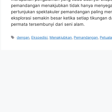
pemandangan menakjubkan tidak hanya menyegark
pertunjukan spektakuler pemandangan paling me
eksplorasi semakin besar ketika setiap tikungan 
permata tersembunyi dari seni alam.
Tags
dengan
,
Ekspedisi
,
Menakjubkan
,
Pemandangan
,
Petual