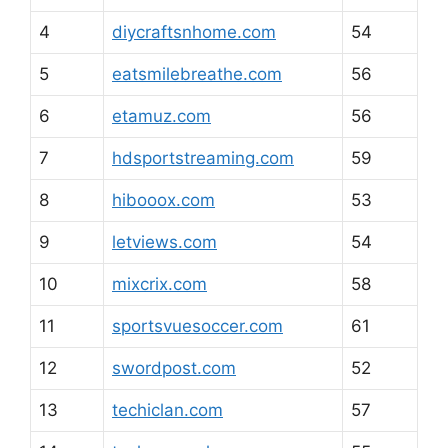
4
diycraftsnhome.com
54
5
eatsmilebreathe.com
56
6
etamuz.com
56
7
hdsportstreaming.com
59
8
hibooox.com
53
9
letviews.com
54
10
mixcrix.com
58
11
sportsvuesoccer.com
61
12
swordpost.com
52
13
techiclan.com
57