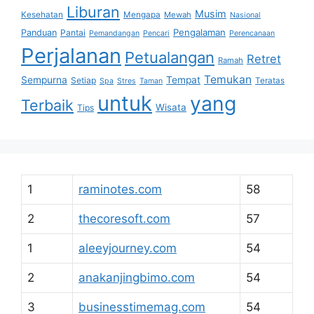
Liburan
Musim
Kesehatan
Mengapa
Mewah
Nasional
Pengalaman
Panduan
Pantai
Pemandangan
Pencari
Perencanaan
Perjalanan
Petualangan
Retret
Ramah
Temukan
Sempurna
Tempat
Setiap
Teratas
Spa
Stres
Taman
untuk
yang
Terbaik
Wisata
Tips
1
raminotes.com
58
2
thecoresoft.com
57
1
aleeyjourney.com
54
2
anakanjingbimo.com
54
3
businesstimemag.com
54