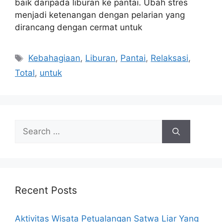
baik daripada liburan ke pantai. Ubah stres
menjadi ketenangan dengan pelarian yang
dirancang dengan cermat untuk
Tags
Kebahagiaan
,
Liburan
,
Pantai
,
Relaksasi
,
Total
,
untuk
Search
for:
Recent Posts
Aktivitas Wisata Petualangan Satwa Liar Yang