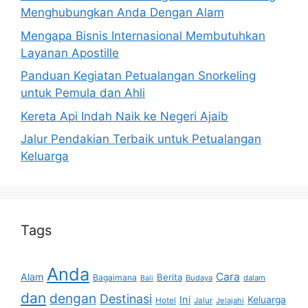
Menghubungkan Anda Dengan Alam
Mengapa Bisnis Internasional Membutuhkan
Layanan Apostille
Panduan Kegiatan Petualangan Snorkeling
untuk Pemula dan Ahli
Kereta Api Indah Naik ke Negeri Ajaib
Jalur Pendakian Terbaik untuk Petualangan
Keluarga
Tags
Anda
Cara
Alam
Berita
Bagaimana
Budaya
dalam
Bali
dan
dengan
Destinasi
Ini
Keluarga
Hotel
Jalur
Jelajahi