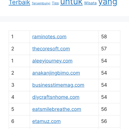
untuk
yang
Terbaik
Wisata
Tips
Tersembunyi
1
raminotes.com
58
2
thecoresoft.com
57
1
aleeyjourney.com
54
2
anakanjingbimo.com
54
3
businesstimemag.com
54
4
diycraftsnhome.com
54
5
eatsmilebreathe.com
56
6
etamuz.com
56