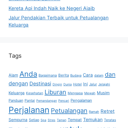
Kereta Api Indah Naik ke Negeri Ajaib
Jalur Pendakian Terbaik untuk Petualangan
Keluarga
Tags
Anda
dan
Cara
Alam
Berita
Bagaimana
Budaya
dalam
dengan
Destinasi
Ini
Hotel
Jalur
Jelajahi
Dingin
Dunia
Liburan
Musim
Keluarga
Kesehatan
Mengapa
Mewah
Pengalaman
Panduan
Pantai
Pemandangan
Pencari
Perjalanan
Petualangan
Retret
Ramah
Temukan
Sempurna
Tempat
Setiap
Teratas
Spa
Stres
Taman