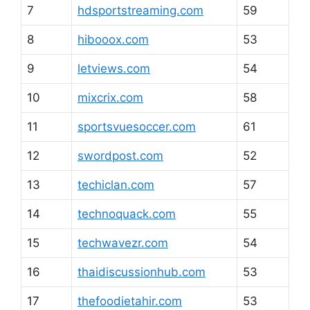
7
hdsportstreaming.com
59
8
hibooox.com
53
9
letviews.com
54
10
mixcrix.com
58
11
sportsvuesoccer.com
61
12
swordpost.com
52
13
techiclan.com
57
14
technoquack.com
55
15
techwavezr.com
54
16
thaidiscussionhub.com
53
17
thefoodietahir.com
53