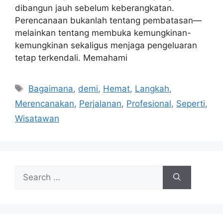
dibangun jauh sebelum keberangkatan.
Perencanaan bukanlah tentang pembatasan—
melainkan tentang membuka kemungkinan-
kemungkinan sekaligus menjaga pengeluaran
tetap terkendali. Memahami
Tags
Bagaimana
,
demi
,
Hemat
,
Langkah
,
Merencanakan
,
Perjalanan
,
Profesional
,
Seperti
,
Wisatawan
Search
for: