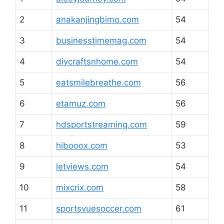
2
anakanjingbimo.com
54
3
businesstimemag.com
54
4
diycraftsnhome.com
54
5
eatsmilebreathe.com
56
6
etamuz.com
56
7
hdsportstreaming.com
59
8
hibooox.com
53
9
letviews.com
54
10
mixcrix.com
58
11
sportsvuesoccer.com
61