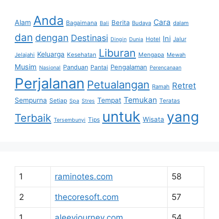
Anda
Cara
Alam
Berita
Bagaimana
Budaya
dalam
Bali
dan
dengan
Destinasi
Ini
Hotel
Jalur
Dingin
Dunia
Liburan
Keluarga
Jelajahi
Kesehatan
Mengapa
Mewah
Musim
Pengalaman
Panduan
Pantai
Nasional
Perencanaan
Perjalanan
Petualangan
Retret
Ramah
Temukan
Sempurna
Tempat
Setiap
Teratas
Spa
Stres
untuk
yang
Terbaik
Wisata
Tips
Tersembunyi
1
raminotes.com
58
2
thecoresoft.com
57
1
aleeyjourney.com
54