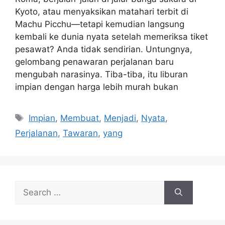
Kyoto, atau menyaksikan matahari terbit di
Machu Picchu—tetapi kemudian langsung
kembali ke dunia nyata setelah memeriksa tiket
pesawat? Anda tidak sendirian. Untungnya,
gelombang penawaran perjalanan baru
mengubah narasinya. Tiba-tiba, itu liburan
impian dengan harga lebih murah bukan
Tags
Impian
,
Membuat
,
Menjadi
,
Nyata
,
Perjalanan
,
Tawaran
,
yang
Search
for: