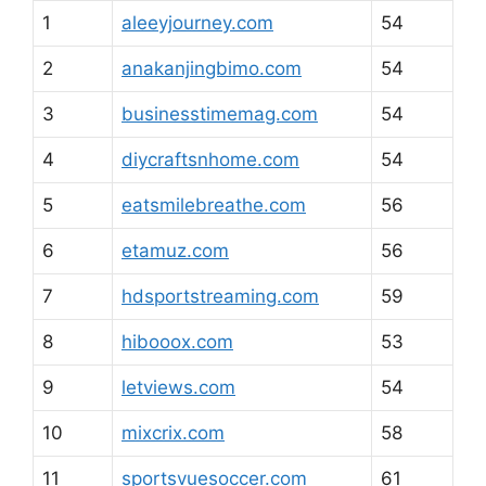
1
aleeyjourney.com
54
2
anakanjingbimo.com
54
3
businesstimemag.com
54
4
diycraftsnhome.com
54
5
eatsmilebreathe.com
56
6
etamuz.com
56
7
hdsportstreaming.com
59
8
hibooox.com
53
9
letviews.com
54
10
mixcrix.com
58
11
sportsvuesoccer.com
61