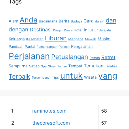
Tags
Anda
dan
Cara
Alam
Berita
Bagaimana
Budaya
dalam
dengan
Destinasi
Ini
Hotel
Jalur
Jelajahi
Dingin
Dunia
Liburan
Musim
Keluarga
Kesehatan
Mengapa
Mewah
Pengalaman
Panduan
Pantai
Pemandangan
Pencari
Perjalanan
Petualangan
Retret
Ramah
Temukan
Sempurna
Tempat
Setiap
Teratas
Spa
Stres
Taman
untuk
yang
Terbaik
Wisata
Tips
Tersembunyi
1
raminotes.com
58
2
thecoresoft.com
57