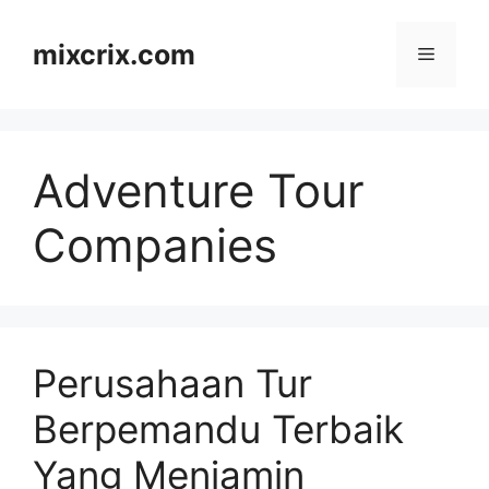
Skip
to
mixcrix.com
Menu
content
Adventure Tour
Companies
Perusahaan Tur
Berpemandu Terbaik
Yang Menjamin