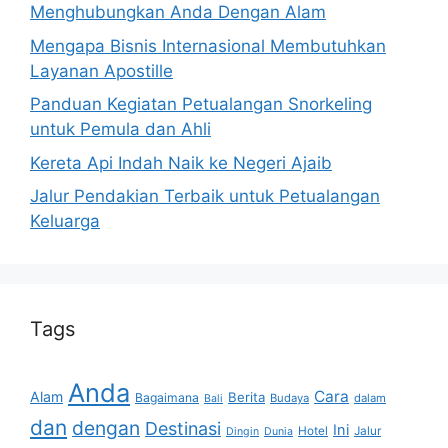
Menghubungkan Anda Dengan Alam
Mengapa Bisnis Internasional Membutuhkan
Layanan Apostille
Panduan Kegiatan Petualangan Snorkeling
untuk Pemula dan Ahli
Kereta Api Indah Naik ke Negeri Ajaib
Jalur Pendakian Terbaik untuk Petualangan
Keluarga
Tags
Anda
Cara
Alam
Berita
Bagaimana
Budaya
dalam
Bali
dan
dengan
Destinasi
Ini
Hotel
Jalur
Dingin
Dunia