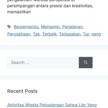
persimpangan antara presisi dan kreativitas,
memastikan
Tags
Berpemandu
,
Menjamin
,
Perjalanan
,
Perusahaan
,
Tak
,
Terbaik
,
Terlupakan
,
Tur
,
yang
Search
for:
Recent Posts
Aktivitas Wisata Petualangan Satwa Liar Yang