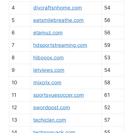
4
diycraftsnhome.com
54
5
eatsmilebreathe.com
56
6
etamuz.com
56
7
hdsportstreaming.com
59
8
hibooox.com
53
9
letviews.com
54
10
mixcrix.com
58
11
sportsvuesoccer.com
61
12
swordpost.com
52
13
techiclan.com
57
14
technoquack.com
55