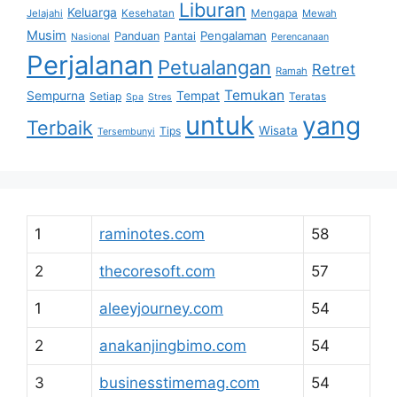
Liburan
Keluarga
Jelajahi
Kesehatan
Mengapa
Mewah
Musim
Pengalaman
Panduan
Pantai
Nasional
Perencanaan
Perjalanan
Petualangan
Retret
Ramah
Temukan
Sempurna
Tempat
Setiap
Teratas
Spa
Stres
untuk
yang
Terbaik
Wisata
Tips
Tersembunyi
1
raminotes.com
58
2
thecoresoft.com
57
1
aleeyjourney.com
54
2
anakanjingbimo.com
54
3
businesstimemag.com
54