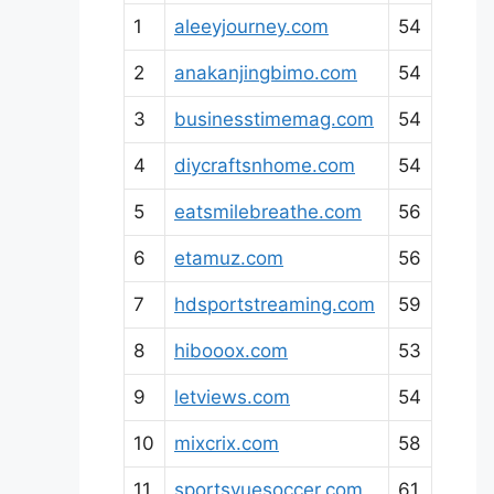
1
aleeyjourney.com
54
2
anakanjingbimo.com
54
3
businesstimemag.com
54
4
diycraftsnhome.com
54
5
eatsmilebreathe.com
56
6
etamuz.com
56
7
hdsportstreaming.com
59
8
hibooox.com
53
9
letviews.com
54
10
mixcrix.com
58
11
sportsvuesoccer.com
61