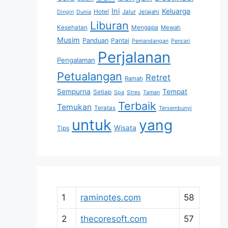
Ini
Keluarga
Hotel
Jalur
Jelajahi
Dingin
Dunia
Liburan
Kesehatan
Mengapa
Mewah
Musim
Panduan
Pantai
Pemandangan
Pencari
Perjalanan
Pengalaman
Petualangan
Retret
Ramah
Sempurna
Tempat
Setiap
Spa
Stres
Taman
Terbaik
Temukan
Teratas
Tersembunyi
untuk
yang
Wisata
Tips
1
raminotes.com
58
2
thecoresoft.com
57