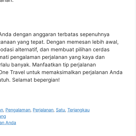
lanan.
Anda dengan anggaran terbatas sepenuhnya
ncanaan yang tepat. Dengan memesan lebih awal,
asi alternatif, dan membuat pilihan cerdas
mati pengalaman perjalanan yang kaya dan
alu banyak. Manfaatkan tip perjalanan
 One Travel untuk memaksimalkan perjalanan Anda
tuh. Selamat bepergian!
an
,
Pengalaman
,
Perjalanan
,
Satu
,
Terjangkau
ang
nan Anda