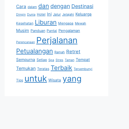
dan
dengan
Destinasi
Cara
dalam
Ini
Keluarga
Hotel
Jalur
Jelajahi
Dingin
Dunia
Liburan
Kesehatan
Mengapa
Mewah
Musim
Pengalaman
Panduan
Pantai
Perjalanan
Perencanaan
Petualangan
Retret
Ramah
Sempurna
Tempat
Setiap
Spa
Stres
Taman
Terbaik
Temukan
Teratas
Tersembunyi
untuk
yang
Wisata
Tips