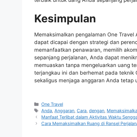
terbaik untuk uang Anda sepanjang perja
Kesimpulan
Memaksimalkan pengalaman One Travel 
dapat dicapai dengan strategi dan pere
memanfaatkan penawaran, memilih akomod
sepanjang perjalanan, Anda dapat menik
memuaskan tanpa mengeluarkan uang terl
terjangkau ini dan berhemat pada teknik
sekaligus menjaga anggaran Anda tetap u
Navigasi
Categories
One Travel
pos
Tags
Anda
,
Anggaran
,
Cara
,
dengan
,
Memaksimalk
Manfaat Terlibat dalam Aktivitas Waktu Sengg
Cara Memaksimalkan Ruang di Ransel Perjala