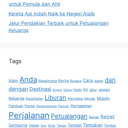
untuk Pemula dan Ahli
Kereta Api Indah Naik ke Negeri Ajaib
Jalur Pendakian Terbaik untuk Petualangan
Keluarga
Tags
Anda
dan
Cara
Alam
Berita
Bagaimana
Budaya
dalam
dengan
Destinasi
Ini
Hotel
Jalur
Jelajahi
Dingin
Dunia
Liburan
Musim
Keluarga
Kesehatan
Mengapa
Mewah
Pengalaman
Panduan
Pantai
Pemandangan
Pencari
Perjalanan
Petualangan
Retret
Ramah
Temukan
Sempurna
Tempat
Setiap
Teratas
Spa
Stres
Taman