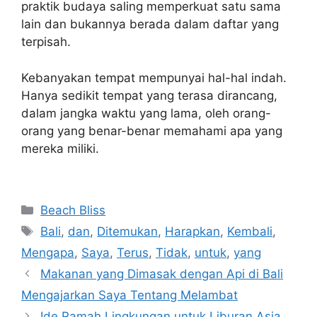
praktik budaya saling memperkuat satu sama
lain dan bukannya berada dalam daftar yang
terpisah.
Kebanyakan tempat mempunyai hal-hal indah.
Hanya sedikit tempat yang terasa dirancang,
dalam jangka waktu yang lama, oleh orang-
orang yang benar-benar memahami apa yang
mereka miliki.
Navigasi
Categories
Beach Bliss
pos
Tags
Bali
,
dan
,
Ditemukan
,
Harapkan
,
Kembali
,
Mengapa
,
Saya
,
Terus
,
Tidak
,
untuk
,
yang
Makanan yang Dimasak dengan Api di Bali
Mengajarkan Saya Tentang Melambat
Ide Ramah Lingkungan untuk Liburan Asia