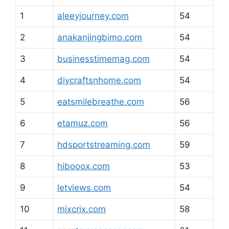
1
aleeyjourney.com
54
2
anakanjingbimo.com
54
3
businesstimemag.com
54
4
diycraftsnhome.com
54
5
eatsmilebreathe.com
56
6
etamuz.com
56
7
hdsportstreaming.com
59
8
hibooox.com
53
9
letviews.com
54
10
mixcrix.com
58