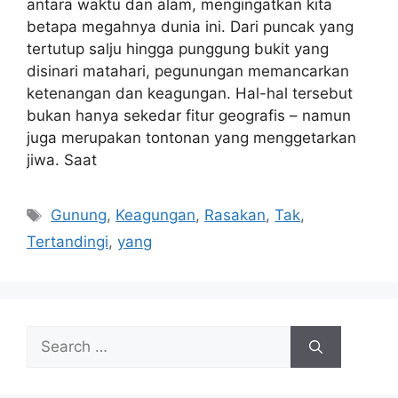
antara waktu dan alam, mengingatkan kita
betapa megahnya dunia ini. Dari puncak yang
tertutup salju hingga punggung bukit yang
disinari matahari, pegunungan memancarkan
ketenangan dan keagungan. Hal-hal tersebut
bukan hanya sekedar fitur geografis – namun
juga merupakan tontonan yang menggetarkan
jiwa. Saat
Tags
Gunung
,
Keagungan
,
Rasakan
,
Tak
,
Tertandingi
,
yang
Search
for: