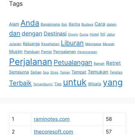
Tags
Anda
Cara
Alam
Berita
Bagaimana
Budaya
dalam
Bali
dan
dengan
Destinasi
Ini
Hotel
Jalur
Dingin
Dunia
Liburan
Keluarga
Jelajahi
Kesehatan
Mengapa
Mewah
Musim
Pengalaman
Panduan
Pantai
Perencanaan
Perjalanan
Petualangan
Retret
Ramah
Temukan
Sempurna
Tempat
Setiap
Teratas
Spa
Stres
Taman
untuk
yang
Terbaik
Wisata
Tips
Tersembunyi
1
raminotes.com
58
2
thecoresoft.com
57