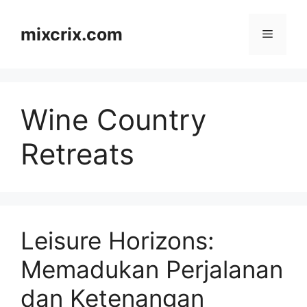
Skip
to
mixcrix.com
Menu
content
Wine Country
Retreats
Leisure Horizons:
Memadukan Perjalanan
dan Ketenangan