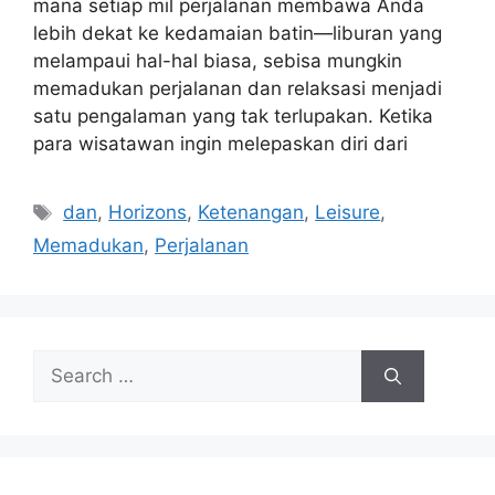
mana setiap mil perjalanan membawa Anda
lebih dekat ke kedamaian batin—liburan yang
melampaui hal-hal biasa, sebisa mungkin
memadukan perjalanan dan relaksasi menjadi
satu pengalaman yang tak terlupakan. Ketika
para wisatawan ingin melepaskan diri dari
Tags
dan
,
Horizons
,
Ketenangan
,
Leisure
,
Memadukan
,
Perjalanan
Search
for: