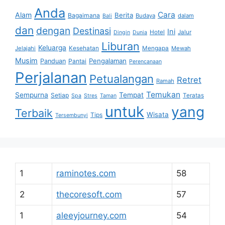
Anda
Cara
Alam
Berita
Bagaimana
Budaya
dalam
Bali
dan
dengan
Destinasi
Ini
Hotel
Jalur
Dingin
Dunia
Liburan
Keluarga
Jelajahi
Kesehatan
Mengapa
Mewah
Musim
Pengalaman
Panduan
Pantai
Perencanaan
Perjalanan
Petualangan
Retret
Ramah
Temukan
Sempurna
Tempat
Setiap
Teratas
Spa
Stres
Taman
untuk
yang
Terbaik
Wisata
Tips
Tersembunyi
1
raminotes.com
58
2
thecoresoft.com
57
1
aleeyjourney.com
54