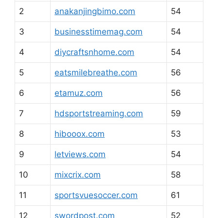
2
anakanjingbimo.com
54
3
businesstimemag.com
54
4
diycraftsnhome.com
54
5
eatsmilebreathe.com
56
6
etamuz.com
56
7
hdsportstreaming.com
59
8
hibooox.com
53
9
letviews.com
54
10
mixcrix.com
58
11
sportsvuesoccer.com
61
12
swordpost.com
52