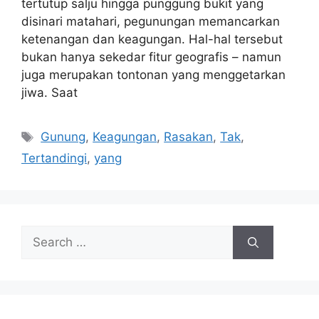
tertutup salju hingga punggung bukit yang
disinari matahari, pegunungan memancarkan
ketenangan dan keagungan. Hal-hal tersebut
bukan hanya sekedar fitur geografis – namun
juga merupakan tontonan yang menggetarkan
jiwa. Saat
Tags
Gunung
,
Keagungan
,
Rasakan
,
Tak
,
Tertandingi
,
yang
Search
for: