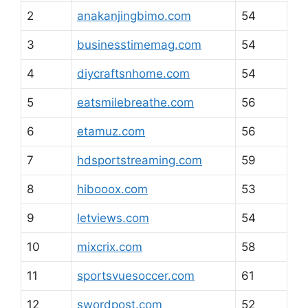
2
anakanjingbimo.com
54
3
businesstimemag.com
54
4
diycraftsnhome.com
54
5
eatsmilebreathe.com
56
6
etamuz.com
56
7
hdsportstreaming.com
59
8
hibooox.com
53
9
letviews.com
54
10
mixcrix.com
58
11
sportsvuesoccer.com
61
12
swordpost.com
52