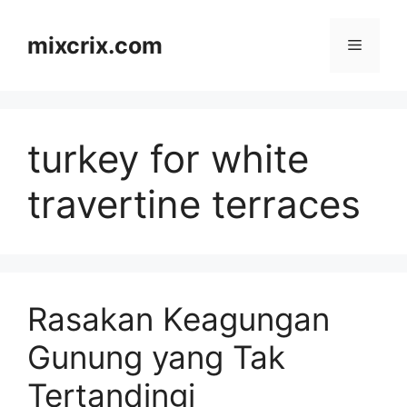
Skip
to
mixcrix.com
Menu
content
turkey for white
travertine terraces
Rasakan Keagungan
Gunung yang Tak
Tertandingi