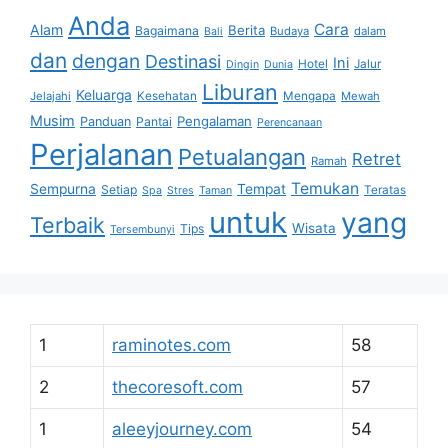
Anda
Cara
Alam
Berita
Bagaimana
Budaya
dalam
Bali
dan
dengan
Destinasi
Ini
Hotel
Jalur
Dingin
Dunia
Liburan
Keluarga
Jelajahi
Kesehatan
Mengapa
Mewah
Musim
Pengalaman
Panduan
Pantai
Perencanaan
Perjalanan
Petualangan
Retret
Ramah
Temukan
Sempurna
Tempat
Setiap
Teratas
Spa
Stres
Taman
untuk
yang
Terbaik
Wisata
Tips
Tersembunyi
1
raminotes.com
58
2
thecoresoft.com
57
1
aleeyjourney.com
54