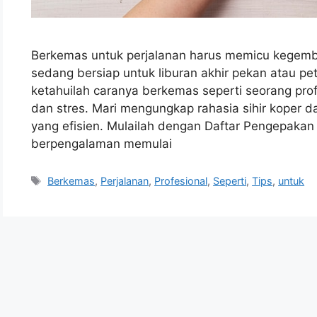
Berkemas untuk perjalanan harus memicu kegemb
sedang bersiap untuk liburan akhir pekan atau pe
ketahuilah caranya berkemas seperti seorang pro
dan stres. Mari mengungkap rahasia sihir koper d
yang efisien. Mulailah dengan Daftar Pengepakan 
berpengalaman memulai
Tags
Berkemas
,
Perjalanan
,
Profesional
,
Seperti
,
Tips
,
untuk