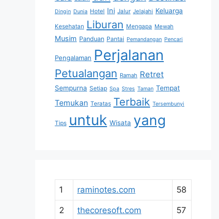
Ini
Keluarga
Hotel
Jalur
Jelajahi
Dingin
Dunia
Liburan
Kesehatan
Mengapa
Mewah
Musim
Panduan
Pantai
Pemandangan
Pencari
Perjalanan
Pengalaman
Petualangan
Retret
Ramah
Sempurna
Tempat
Setiap
Spa
Stres
Taman
Terbaik
Temukan
Teratas
Tersembunyi
untuk
yang
Wisata
Tips
1
raminotes.com
58
2
thecoresoft.com
57