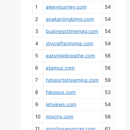
1
aleeyjourney.com
54
2
anakanjingbimo.com
54
3
businesstimemag.com
54
4
diycraftsnhome.com
54
5
eatsmilebreathe.com
56
6
etamuz.com
56
7
hdsportstreaming.com
59
8
hibooox.com
53
9
letviews.com
54
10
mixcrix.com
58
11
sportsvuesoccer.com
61