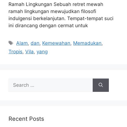
Ramah Lingkungan Sebuah retret mewah
ramah lingkungan mewujudkan filosofi
indulgensi berkelanjutan. Tempat-tempat suci
ini dirancang dengan cermat untuk
Tags
Alam
,
dan
,
Kemewahan
,
Memadukan
,
Tropis
,
Vila
,
yang
Search
for:
Recent Posts