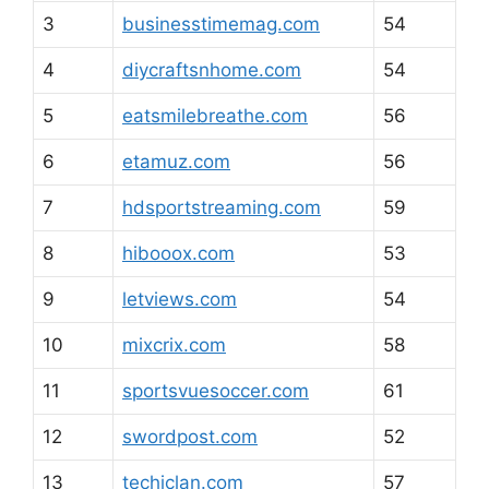
3
businesstimemag.com
54
4
diycraftsnhome.com
54
5
eatsmilebreathe.com
56
6
etamuz.com
56
7
hdsportstreaming.com
59
8
hibooox.com
53
9
letviews.com
54
10
mixcrix.com
58
11
sportsvuesoccer.com
61
12
swordpost.com
52
13
techiclan.com
57